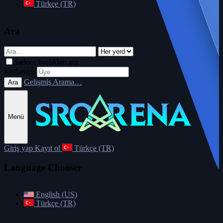
Türkçe (TR)
Ara
Sadece başlıkları ara
Kullanıcı:
Gelişmiş Arama…
Ara
Menü
Giriş yap
Kayıt ol
Türkçe (TR)
Language Chooser
English (US)
Türkçe (TR)