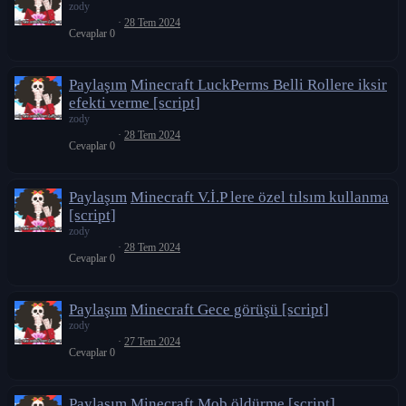
zody
28 Tem 2024
Cevaplar
0
Paylaşım
Minecraft LuckPerms Belli Rollere iksir
efekti verme [script]
zody
28 Tem 2024
Cevaplar
0
Paylaşım
Minecraft V.İ.P lere özel tılsım kullanma
[script]
zody
28 Tem 2024
Cevaplar
0
Paylaşım
Minecraft Gece görüşü [script]
zody
27 Tem 2024
Cevaplar
0
Paylaşım
Minecraft Mob öldürme [script]