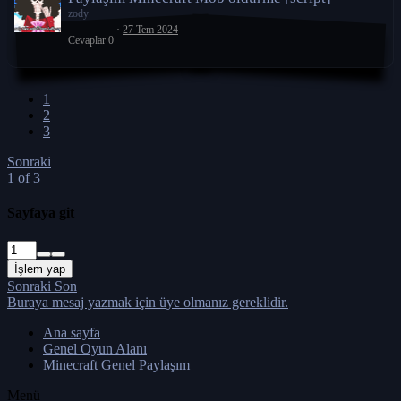
zody
27 Tem 2024
Cevaplar
0
1
2
3
Sonraki
1 of 3
Sayfaya git
İşlem yap
Sonraki
Son
Buraya mesaj yazmak için üye olmanız gereklidir.
Ana sayfa
Genel Oyun Alanı
Minecraft Genel Paylaşım
Menü