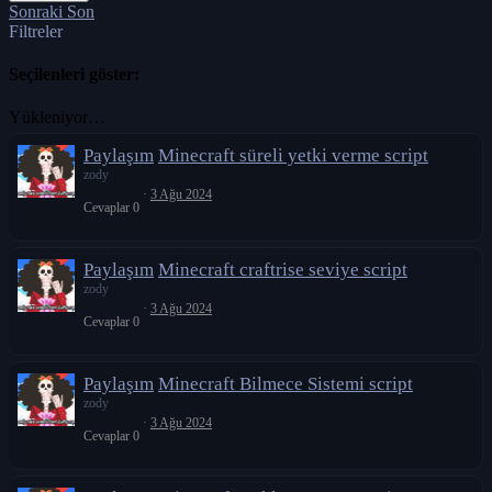
Sonraki
Son
Filtreler
Seçilenleri göster:
Yükleniyor…
Paylaşım
Minecraft süreli yetki verme script
zody
3 Ağu 2024
Cevaplar
0
Paylaşım
Minecraft craftrise seviye script
zody
3 Ağu 2024
Cevaplar
0
Paylaşım
Minecraft Bilmece Sistemi script
zody
3 Ağu 2024
Cevaplar
0