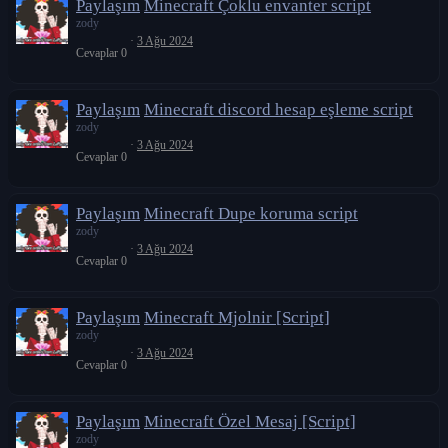
Paylaşım
Minecraft Çoklu envanter script
zody
3 Ağu 2024
Cevaplar
0
Paylaşım
Minecraft discord hesap eşleme script
zody
3 Ağu 2024
Cevaplar
0
Paylaşım
Minecraft Dupe koruma script
zody
3 Ağu 2024
Cevaplar
0
Paylaşım
Minecraft Mjolnir [Script]
zody
3 Ağu 2024
Cevaplar
0
Paylaşım
Minecraft Özel Mesaj [Script]
zody