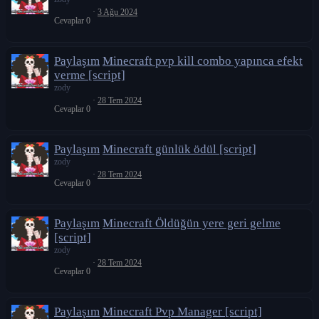
3 Ağu 2024
Cevaplar
0
Paylaşım
Minecraft pvp kill combo yapınca efekt
verme [script]
zody
28 Tem 2024
Cevaplar
0
Paylaşım
Minecraft günlük ödül [script]
zody
28 Tem 2024
Cevaplar
0
Paylaşım
Minecraft Öldüğün yere geri gelme
[script]
zody
28 Tem 2024
Cevaplar
0
Paylaşım
Minecraft Pvp Manager [script]