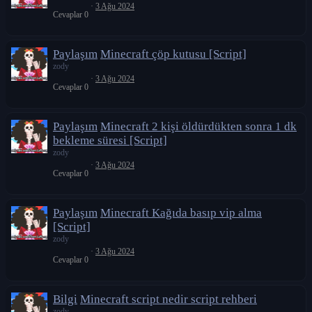
3 Ağu 2024
Cevaplar
0
Paylaşım
Minecraft çöp kutusu [Script]
zody
3 Ağu 2024
Cevaplar
0
Paylaşım
Minecraft 2 kişi öldürdükten sonra 1 dk
bekleme süresi [Script]
zody
3 Ağu 2024
Cevaplar
0
Paylaşım
Minecraft Kağıda basıp vip alma
[Script]
zody
3 Ağu 2024
Cevaplar
0
Bilgi
Minecraft script nedir script rehberi
zody