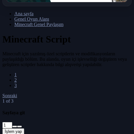
Ana sayfa
Genel Oyun Alanı
Minecraft Genel Paylaşım
Minecraft Script
Minecraft için yazılmış özel scriptlerin ve modifikasyonların
paylaşıldığı bölüm. Bu alanda, oyun içi işlevselliği değiştiren veya
geliştiren scriptler hakkında bilgi alışverişi yapılabilir.
1
2
3
Sonraki
1 of 3
Sayfaya git
İşlem yap