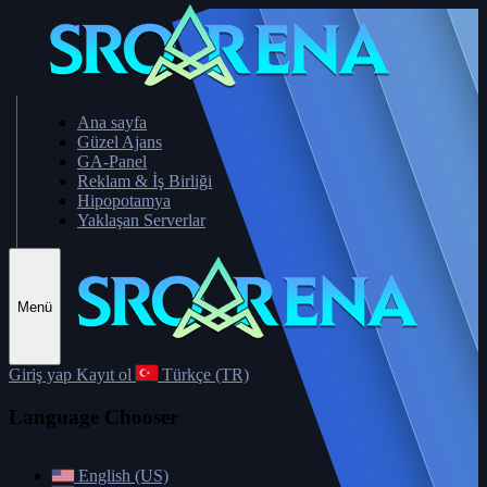
Ana sayfa
Güzel Ajans
GA-Panel
Reklam & İş Birliği
Hipopotamya
Yaklaşan Serverlar
Menü
Giriş yap
Kayıt ol
Türkçe (TR)
Language Chooser
English (US)