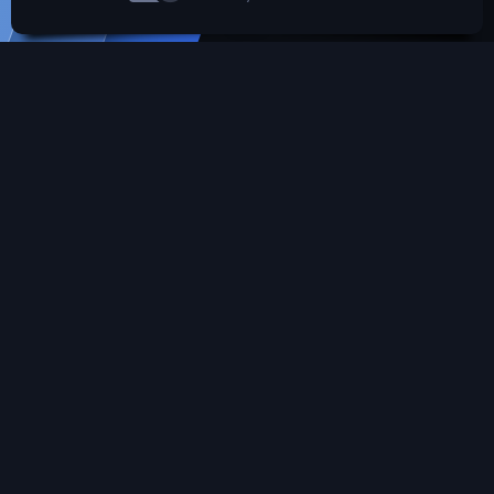
SROARENA'da paylaşılmış olan tüm paylaşımlardan
paylaşan üye sorumludur.
Hukuka ve mevzuata aykırı olduğunu düşündüğünüz
içeriği İletişim yolları ile bildirebilirsiniz. İletişime
geçilmesi halinde ilgili kanunlar ve yönetmelikler
çerçevesinde gerekli işlemler yapılacaktır. Aksi halde hiç
bir üye'ye yada konusuna yaptırım uygulanması söz
konusu değildir.
SROARENA Tüm Telif Haklarını Gizli tutmaktadır.
Türkçe (TR)
Bize ulaşın
Şartlar ve kurallar
Gizlilik politikası
Yardım