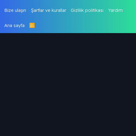
Bize ulaşın
Şartlar ve kurallar
Gizlilik politikası
Yardım
Ana sayfa
R
S
S