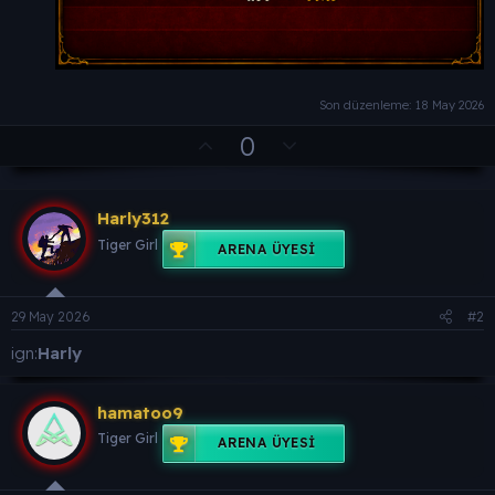
Son düzenleme:
18 May 2026
O
D
0
y
o
l
w
Harly312
a
n
v
Tiger Girl
ARENA ÜYESI
o
t
29 May 2026
#2
e
ign:
Harly
hamatoo9
Tiger Girl
ARENA ÜYESI