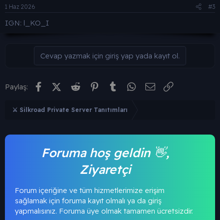
1 Haz 2026
#3
IGN: l_KO_I
Cevap yazmak için giriş yap yada kayıt ol.
Facebook
X (Twitter)
Reddit
Pinterest
Tumblr
WhatsApp
E-posta
Link
Paylaş:
⚔️ Silkroad Private Server Tanıtımları
Foruma hoş geldin 👋,
Ziyaretçi
Forum içeriğine ve tüm hizmetlerimize erişim
sağlamak için foruma kayıt olmalı ya da giriş
yapmalısınız. Foruma üye olmak tamamen ücretsizdir.