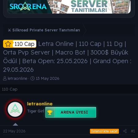
⚔️ Silkroad Private Server Tanıtımları
Letra Online | 110 Cap | 11 Dg |
110 Cap
Orta Pvp Server | Macro Bot | 3000$ Büyük
Ödül | Beta Open: 25.05.2026 | Grand Open :
29.05.2026
K
B
letraonline
13 May 2026
o
a
110 Cap
n
ş
b
l
u
a
letraonline
y
n
Tiger Girl
u
g
ARENA ÜYESI
b
ı
a
ç
ş
t
22 May 2026
#1
İstatistikte sabit
l
a