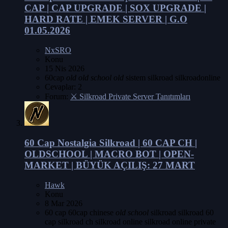
CAP | CAP UPGRADE | SOX UPGRADE |
HARD RATE | EMEK SERVER | G.O
01.05.2026
NxSRO
Konu
15 Nis 2026
60cap
old
old
school
old
sistem
silkroad
silkroadonline
Cevaplar: 2
Forum:
⚔️ Silkroad Private Server Tanıtımları
60 Cap
Nostalgia Silkroad | 60 CAP CH |
OLDSCHOOL | MACRO BOT | OPEN-
MARKET | BÜYÜK AÇILIŞ: 27 MART
Hawk
Konu
8 Mar 2026
60 cap
60cap
chinese
old
school
silkroad
silkroad 60
cap
silkroad ch
silkroad online
silkroad online private