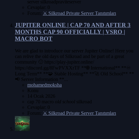
server
silkroadpraviteserver
Cevaplar: 0
Forum:
⚔️ Silkroad Private Server Tanıtımları
JUPITER ONLINE | CAP 70 AND AFTER 3
MONTHS CAP 90 OFFICIALLY | VSRO |
MACRO BOT
We are glad to introduce our server Jupiter Online! Here you
can relive the old days of Silkroad and be part of a great
community 🙂 https://play-jupiter.online/
https://discord.gg/8FwPVXXrTF **🌐 International** **♾️
Long Term** **🧩 Stable Hosting** **🚀 Old School** **
📢 Server Information **...
mohamedmoksha
Konu
14 Ocak 2026
cap 70
macro
old
school
silkroad
Cevaplar: 0
Forum:
⚔️ Silkroad Private Server Tanıtımları