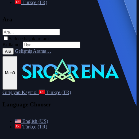
Türkçe (TR)
Ara
Sadece başlıkları ara
Kullanıcı:
Gelişmiş Arama…
Ara
Menü
Giriş yap
Kayıt ol
Türkçe (TR)
Language Chooser
English (US)
Türkçe (TR)