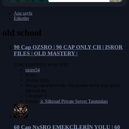
Ana sayfa
Etiketler
old school
90 Cap
OZSRO | 90 CAP ONLY CH | ISROR
FILES | OLD MASTERY |
ÇOK YAKINDA WEB SITE
ozsro54
Konu
29 Haz 2026
90 cap
old
school
only chn
private server
pvp server
silkroad
sro
Cevaplar: 0
Forum:
⚔️ Silkroad Private Server Tanıtımları
60 Cap
NxSRO EMEKÇİLERİN YOLU | 60