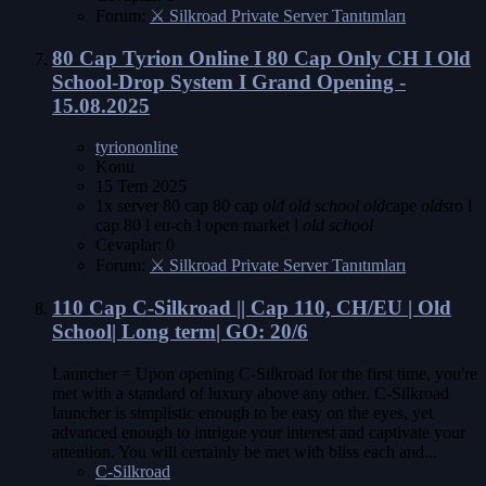
Forum:
⚔️ Silkroad Private Server Tanıtımları
80 Cap
Tyrion Online I 80 Cap Only CH I Old
School-Drop System I Grand Opening -
15.08.2025
tyriononline
Konu
15 Tem 2025
1x server 80 cap
80 cap
old
old
school
old
cape
old
sro l
cap 80 l eu-ch l open market l
old
school
Cevaplar: 0
Forum:
⚔️ Silkroad Private Server Tanıtımları
110 Cap
C-Silkroad || Cap 110, CH/EU | Old
School| Long term| GO: 20/6
Launcher = Upon opening C-Silkroad for the first time, you're
met with a standard of luxury above any other. C-Silkroad
launcher is simplistic enough to be easy on the eyes, yet
advanced enough to intrigue your interest and captivate your
attention. You will certainly be met with bliss each and...
C-Silkroad