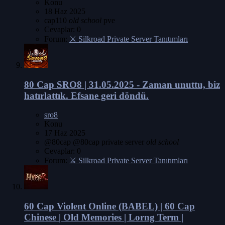
Konu
18 Haz 2025
cap110
old
school
pve
Cevaplar: 0
Forum:
⚔️ Silkroad Private Server Tanıtımları
80 Cap
SRO8 | 31.05.2025 - Zaman unuttu, biz
hatırlattık. Efsane geri döndü.
sro8
Konu
17 Haz 2025
@80cap
@80cap private server
old
school
Cevaplar: 0
Forum:
⚔️ Silkroad Private Server Tanıtımları
60 Cap
Violent Online (BABEL) | 60 Cap
Chinese | Old Memories | Lorng Term |