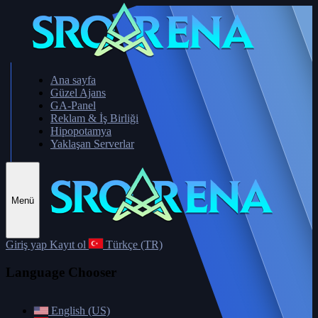
Ana sayfa
Güzel Ajans
GA-Panel
Reklam & İş Birliği
Hipopotamya
Yaklaşan Serverlar
Menü
Giriş yap
Kayıt ol
Türkçe (TR)
Language Chooser
English (US)