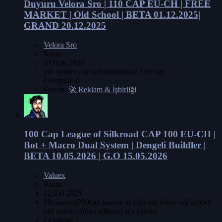
Duyuru
Velora Sro | 110 CAP EU-CH | FREE
MARKET | Old School | BETA 01.12.2025|
GRAND 20.12.2025
Velora Sro
Konu
4 Ocak 2026
job system
old
school
silkroad 110 cap
Cevaplar: 0
Forum:
🚀 Reklam & İşbirliği
100 Cap
League of Silkroad CAP 100 EU-CH |
Bot + Macro Dual System | Dengeli Buildler |
BETA 10.05.2026 | G.O 15.05.2026
Valuex
Konu
12 Eyl 2025
80capsro
@80cap
league of silkroad
lolsro
old
school
old
sistem
old
sro
silkroad
sro
valuex
Cevaplar: 1