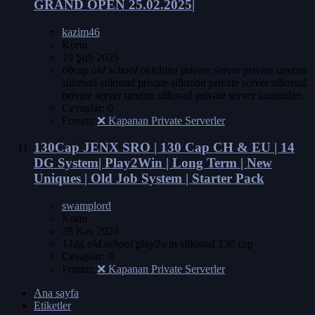
GRAND OPEN 25.02.2025|
kazim46
Konu
19 Şub 2025
60cap
old
school
old
china
private server
private tanıtım
silkroad
silkroad private
silkroad private server
silkroad
private server tanıtım
silkroad private server tanıtımları
Cevaplar: 0
Forum:
❌ Kapanan Private Serverler
130Cap
JENX SRO | 130 Cap CH & EU | 14
DG System| Play2Win | Long Term | New
Uniques | Old Job System | Starter Pack
swamplord
Konu
28 Kas 2024
14dg
old
school
play2win
silkroad 130 cap
Cevaplar: 0
Forum:
❌ Kapanan Private Serverler
Ana sayfa
Etiketler