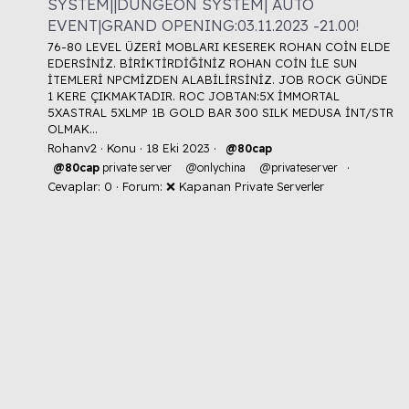
SYSTEM||DUNGEON SYSTEM| AUTO
EVENT|GRAND OPENING:03.11.2023 -21.00!
76-80 LEVEL ÜZERİ MOBLARI KESEREK ROHAN COİN ELDE
EDERSİNİZ. BİRİKTİRDİĞİNİZ ROHAN COİN İLE SUN
İTEMLERİ NPCMİZDEN ALABİLİRSİNİZ. JOB ROCK GÜNDE
1 KERE ÇIKMAKTADIR. ROC JOBTAN:5X İMMORTAL
5XASTRAL 5XLMP 1B GOLD BAR 300 SILK MEDUSA İNT/STR
OLMAK...
Rohanv2
Konu
18 Eki 2023
@80cap
@80cap
private server
@onlychina
@privateserver
Cevaplar: 0
Forum:
❌ Kapanan Private Serverler