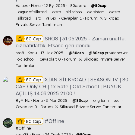
Valuex
Konu
12 Eyl 2025
80capsro
@80cap
league of silkroad
lolsro
old school
old sistem
oldsro
Cevaplar: 1
Forum:
⚔️ Silkroad
silkroad
sro
valuex
Private Server Tanıtımları
SRO8 | 31.05.2025 - Zaman unuttu,
80 Cap
biz hatırlattık. Efsane geri döndü.
sro8
Konu
17 Haz 2025
@80cap
@80cap
private server
Cevaplar: 0
Forum:
⚔️ Silkroad Private Server
old school
Tanıtımları
XİAN SİLKROAD | SEASON IV | 80
80 Cap
CAP Only CH | 1x Rate | Old School | BÜYÜK
AÇILIŞ 14.03.2025 21:00 !
ByMrNz
Konu
5 Mar 2025
@80cap
long term
pve
Cevaplar: 0
Forum:
⚔️ Silkroad Private Server Tanıtımları
#Offline
80 Cap
#Offline
kezo28
Konu
24 Ocak 2025
@80cap