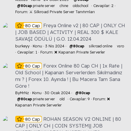
Cevaplar: 2
@80cap
private server
chine
oldschool
Forum:
⚔️ Silkroad Private Server Tanıtımları
Freya Online v2 | 80 CAP | ONLY CH
80 Cap
| JOB BASED | ACTIVITY | REAL 300 $ KALE
SAVAŞI ÖDÜLÜ | G.O. 12.04.2024
burkeyy
Konu
3 Nis 2024
@80cap
silkroad online
vsro
Cevaplar: 1
Forum:
❌ Kapanan Private Serverler
Forex Online 80 Cap CH | 1x Rate |
80 Cap
Old School | Kapanan Serverlerden Sıkılmadınız
mı ? | Forex 10. Ayında ! | Bu Macera Tam Sana
Göre !
ByMrNz
Konu
30 Ocak 2024
@80cap
Cevaplar: 9
Forum:
❌
@80cap
private server
old
Kapanan Private Serverler
ROHAN SEASON V2 ONLINE | 80
80 Cap
CAP | ONLY CH | COIN SYSTEM|| JOB