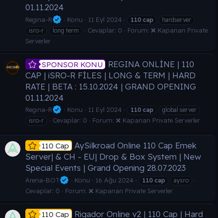
01.11.2024
Regina-R
Konu
11 Eyl 2024
110
cap
hardserver
Cevaplar: 0
Forum:
❌ Kapanan Private
isro-r
long term
Serverler
REGINA ONLİNE | 110
SPONSOR KONU
CAP | iSRO-R FİLES | LONG & TERM | HARD
RATE | BETA : 15.10.2024 | GRAND OPENING
01.11.2024
Regina-R
Konu
11 Eyl 2024
110
cap
global server
Cevaplar: 0
Forum:
❌ Kapanan Private Serverler
isro-r
AySilkroad Online 110 Cap Emek
110 Cap
Server| & CH - EU| Drop & Box System | New
Special Events | Grand Opening 28.07.2023
Arena-BOT
Konu
16 Ağu 2024
110
cap
aysro
Cevaplar: 0
Forum:
❌ Kapanan Private Serverler
Rigador Online v2 | 110 Cap | Hard
110 Cap