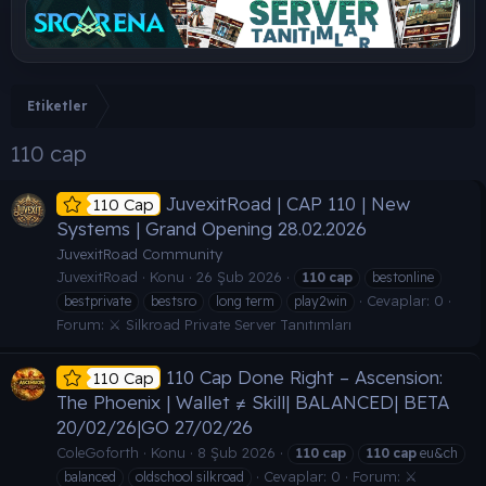
Etiketler
110 cap
JuvexitRoad | CAP 110 | New
110 Cap
Systems | Grand Opening 28.02.2026
JuvexitRoad Community
JuvexitRoad
Konu
26 Şub 2026
110
cap
bestonline
Cevaplar: 0
bestprivate
bestsro
long term
play2win
Forum:
⚔️ Silkroad Private Server Tanıtımları
110 Cap Done Right – Ascension:
110 Cap
The Phoenix | Wallet ≠ Skill| BALANCED| BETA
20/02/26|GO 27/02/26
ColeGoforth
Konu
8 Şub 2026
110
cap
110
cap
eu&ch
Cevaplar: 0
Forum:
⚔️
balanced
oldschool silkroad