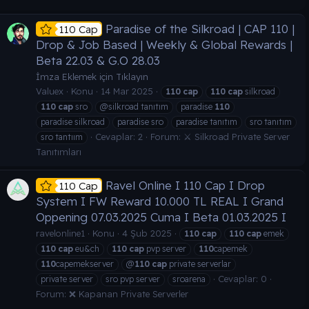
Paradise of the Silkroad | CAP 110 |
110 Cap
Drop & Job Based | Weekly & Global Rewards |
Beta 22.03 & G.O 28.03
İmza Eklemek için Tıklayın
Valuex
Konu
14 Mar 2025
110
cap
110
cap
silkroad
110
cap
sro
@silkroad tanıtım
paradise
110
paradise silkroad
paradise sro
paradise tanıtım
sro tanıtım
Cevaplar: 2
Forum:
⚔️ Silkroad Private Server
sro tantıım
Tanıtımları
Ravel Online I 110 Cap I Drop
110 Cap
System I FW Reward 10.000 TL REAL I Grand
Oppening 07.03.2025 Cuma I Beta 01.03.2025 I
ravelonline1
Konu
4 Şub 2025
110
cap
110
cap
emek
110
cap
eu&ch
110
cap
pvp server
110
capemek
110
capemekserver
@
110
cap
private serverlar
Cevaplar: 0
private server
sro pvp server
sroarena
Forum:
❌ Kapanan Private Serverler