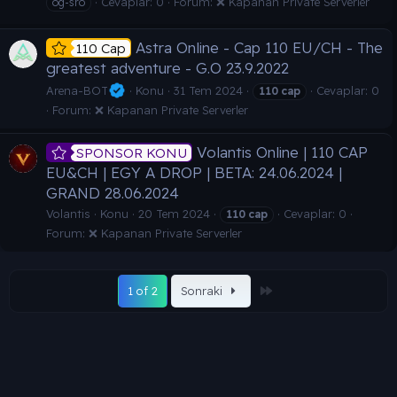
Cevaplar: 0
Forum:
❌ Kapanan Private Serverler
og-sro
Astra Online - Cap 110 EU/CH - The
110 Cap
greatest adventure - G.O 23.9.2022
Arena-BOT
Konu
31 Tem 2024
Cevaplar: 0
110
cap
Forum:
❌ Kapanan Private Serverler
Volantis Online | 110 CAP
SPONSOR KONU
EU&CH | EGY A DROP | BETA: 24.06.2024 |
GRAND 28.06.2024
Volantis
Konu
20 Tem 2024
Cevaplar: 0
110
cap
Forum:
❌ Kapanan Private Serverler
Son
1 of 2
Sonraki