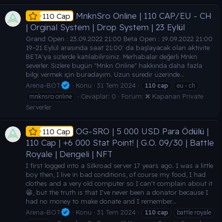
MnknSro Online | 110 CAP/EU - CH
110 Cap
| Orginal System | Drop System | 23 Eylül
Grand Open : 23.09.2022 21:00 Beta Open : 19.09.2022 21:00
19~21 Eylül arasında saat 21:00' da başlayacak olan aktivite
BETA'ya sizlerde katılabilirsiniz. Merhabalar değerli Mnkn
severler. Sizlere bugün "Mnkn Online" hakkında daha fazla
bilgi vermek için buradayım. Uzun süredir üzerinde...
Arena-BOT
Konu
31 Tem 2024
110
cap
eu - ch
Cevaplar: 0
Forum:
❌ Kapanan Private
mnknsro online
Serverler
OG-SRO | 5 000 USD Para Ödülü |
110 Cap
110 Cap | +6 000 Stat Point! | G.O. 09/30 | Battle
Royale | Dengeli | NFT
I first logged into a Silkroad server 17 years ago. I was a little
boy then, I live in bad conditions, of course my food, I had
clothes and a very old computer so I can't complain about it
😁, but the truth is that I've never been a donator because I
had no money to make donate and I remember...
Arena-BOT
Konu
31 Tem 2024
110
cap
battle royale