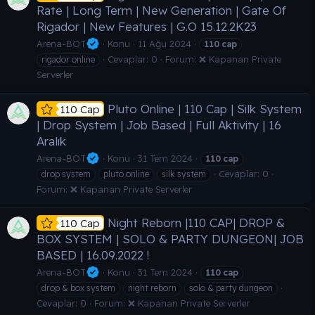
Rate | Long Term | New Generation | Gate Of
Rigador | New Features | G.O 15.12.2K23
Arena-BOT
Konu
11 Ağu 2024
110
cap
Cevaplar: 0
Forum:
❌ Kapanan Private
rigador online
Serverler
Pluto Online | 110 Cap | Silk System
110 Cap
| Drop System | Job Based | Full Aktivity | 16
Aralık
Arena-BOT
Konu
31 Tem 2024
110
cap
Cevaplar: 0
drop system
pluto online
silk system
Forum:
❌ Kapanan Private Serverler
Night Reborn |110 CAP| DROP &
110 Cap
BOX SYSTEM | SOLO & PARTY DUNGEON| JOB
BASED | 16.09.2022 !
Arena-BOT
Konu
31 Tem 2024
110
cap
drop & box system
night reborn
solo & party dungeon
Cevaplar: 0
Forum:
❌ Kapanan Private Serverler