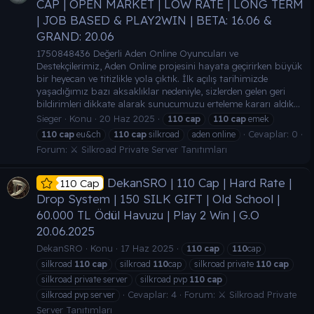
CAP | OPEN MARKET | LOW RATE | LONG TERM
| JOB BASED & PLAY2WIN | BETA: 16.06 &
GRAND: 20.06
1750848436 Değerli Aden Online Oyuncuları ve
Destekçilerimiz, Aden Online projesini hayata geçirirken büyük
bir heyecan ve titizlikle yola çıktık. İlk açılış tarihimizde
yaşadığımız bazı aksaklıklar nedeniyle, sizlerden gelen geri
bildirimleri dikkate alarak sunucumuzu erteleme kararı aldık...
Sieger
Konu
20 Haz 2025
110
cap
110
cap
emek
Cevaplar: 0
110
cap
eu&ch
110
cap
silkroad
aden online
Forum:
⚔️ Silkroad Private Server Tanıtımları
DekanSRO | 110 Cap | Hard Rate |
110 Cap
Drop System | 150 SILK GIFT | Old School |
60.000 TL Ödül Havuzu | Play 2 Win | G.O
20.06.2025
DekanSRO
Konu
17 Haz 2025
110
cap
110
cap
silkroad
110
cap
silkroad
110
cap
silkroad private
110
cap
silkroad private server
silkroad pvp
110
cap
Cevaplar: 4
Forum:
⚔️ Silkroad Private
silkroad pvp server
Server Tanıtımları