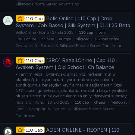
Silkroad Private Server Advertising
Bells Online | 110 Cap | Drop
110 Cap
System | Job Based | Silk System | 01.11.25 Beta
BellsOnline
Konu
27 Eki 2025
110
cap
bells
bells online
chinese
europe
silkroad
silkroad online
Cevaplar: 0
Forum:
⚔️ Silkroad Private Server Tanıtımları
[SRO] ReXall.Online | Cap 110 |
110 Cap
Awaken System | Old School | Ch Balance
• Tanıtım Rexall Online’daki amacımız, herkesin mutlu
olabileceği bir oyun ortamı yaratmak ve oyuncuların
sunduğumuz her şeyden keyif almasını sağlamaktır. Özel
NPC’lerden, görevlerden, jetonlardan ve daha birçok yenilikten
oluşan sistemimizle oyuncularımıza en iyi deneyimi sunmayı...
rexallsro
Konu
10 Eki 2025
110
cap
ch&eu
freetoplay
Cevaplar: 6
Forum:
⚔️ Silkroad Private Server
pve
Tanıtımları
ADEN ONLINE - REOPEN | 110
110 Cap