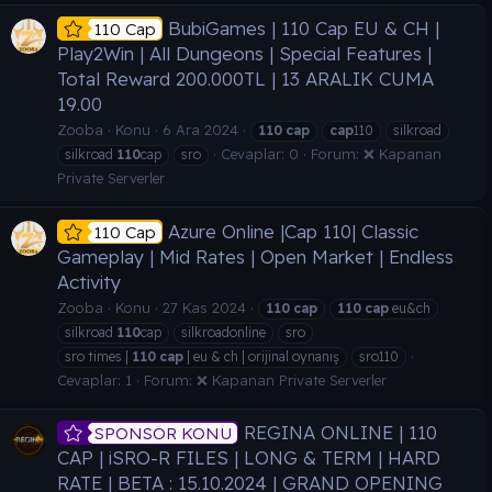
BubiGames | 110 Cap EU & CH |
110 Cap
Play2Win | All Dungeons | Special Features |
Total Reward 200.000TL | 13 ARALIK CUMA
19.00
Zooba
Konu
6 Ara 2024
110
cap
cap
110
silkroad
Cevaplar: 0
Forum:
❌ Kapanan
silkroad
110
cap
sro
Private Serverler
Azure Online |Cap 110| Classic
110 Cap
Gameplay | Mid Rates | Open Market | Endless
Activity
Zooba
Konu
27 Kas 2024
110
cap
110
cap
eu&ch
silkroad
110
cap
silkroadonline
sro
sro times |
110
cap
| eu & ch | orijinal oynanış
sro110
Cevaplar: 1
Forum:
❌ Kapanan Private Serverler
REGINA ONLINE | 110
SPONSOR KONU
CAP | iSRO-R FILES | LONG & TERM | HARD
RATE | BETA : 15.10.2024 | GRAND OPENING