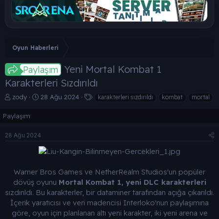
Oyun Haberleri
Yeni Mortal Kombat 1
Paylaşım
Karakterleri Sızdırıldı
K
B
E
zody
28 Ağu 2024
karakterleri sızdırıldı
kombat
mortal
o
a
t
n
ş
i
Paylaşım
b
l
k
u
a
e
28 Ağu 2024
y
n
t
u
g
l
b
ı
e
a
ç
r
Warner Bros Games ve NetherRealm Studios'un popüler
ş
t
dövüş oyunu
Mortal Kombat 1, yeni DLC karakterleri
l
a
sızdırıldı. Bu karakterler, bir dataminer tarafından açığa çıkarıldı.
a
r
İçerik yaratıcısı ve veri madencisi Interloko'nun paylaşımına
t
i
a
h
göre, oyun için planlanan altı yeni karakter, iki yeni arena ve