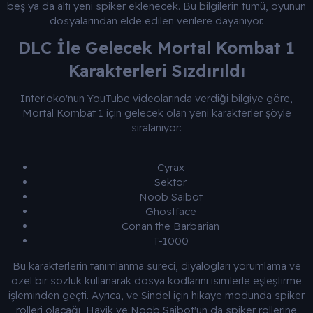
n
i
beş ya da altı yeni spiker eklenecek. Bu bilgilerin tümü, oyunun
dosyalarından elde edilen verilere dayanıyor.​
DLC İle Gelecek Mortal Kombat 1
Karakterleri Sızdırıldı​
Interloko'nun YouTube videolarında verdiği bilgiye göre,
Mortal Kombat 1 için gelecek olan yeni karakterler şöyle
sıralanıyor:
Cyrax​
Sektor​
Noob Saibot​
Ghostface​
Conan the Barbarian​
T-1000​
Bu karakterlerin tanımlanma süreci, diyalogları yorumlama ve
özel bir sözlük kullanarak dosya kodlarını isimlerle eşleştirme
işleminden geçti. Ayrıca, ve Sindel için hikaye modunda spiker
rolleri olacağı, Havik ve Noob Saibot'un da spiker rollerine