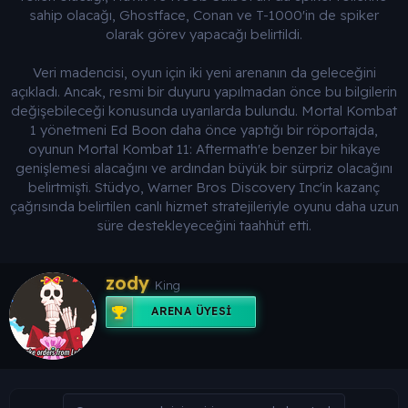
sahip olacağı, Ghostface, Conan ve T-1000'in de spiker
olarak görev yapacağı belirtildi.
Veri madencisi, oyun için iki yeni arenanın da geleceğini
açıkladı. Ancak, resmi bir duyuru yapılmadan önce bu bilgilerin
değişebileceği konusunda uyarılarda bulundu. Mortal Kombat
1 yönetmeni Ed Boon daha önce yaptığı bir röportajda,
oyunun Mortal Kombat 11: Aftermath'e benzer bir hikaye
genişlemesi alacağını ve ardından büyük bir sürpriz olacağını
belirtmişti. Stüdyo, Warner Bros Discovery Inc'in kazanç
çağrısında belirtilen canlı hizmet stratejileriyle oyunu daha uzun
süre destekleyeceğini taahhüt etti.
Y
zody
King
a
z
ARENA ÜYESI
a
r