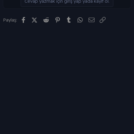
Cevap yazmak için giriş yap yada kayıt ol.
Facebook
X (Twitter)
Reddit
Pinterest
Tumblr
WhatsApp
E-posta
Link
Paylaş: