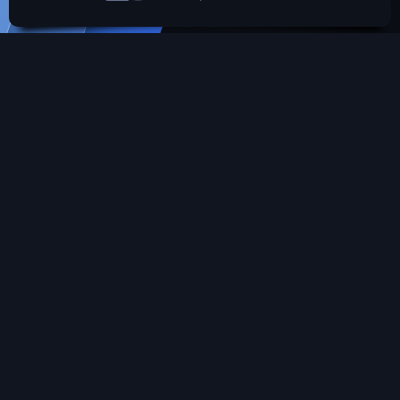
SROARENA'da paylaşılmış olan tüm paylaşımlardan
paylaşan üye sorumludur.
Hukuka ve mevzuata aykırı olduğunu düşündüğünüz
içeriği İletişim yolları ile bildirebilirsiniz. İletişime
geçilmesi halinde ilgili kanunlar ve yönetmelikler
çerçevesinde gerekli işlemler yapılacaktır. Aksi halde hiç
bir üye'ye yada konusuna yaptırım uygulanması söz
konusu değildir.
SROARENA Tüm Telif Haklarını Gizli tutmaktadır.
Türkçe (TR)
Bize ulaşın
Şartlar ve kurallar
Gizlilik politikası
Yardım