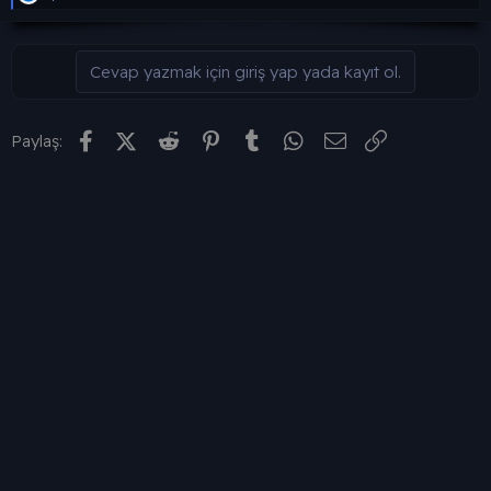
n
i
e
p
k
i
Cevap yazmak için giriş yap yada kayıt ol.
l
e
r
:
Facebook
X (Twitter)
Reddit
Pinterest
Tumblr
WhatsApp
E-posta
Link
Paylaş: