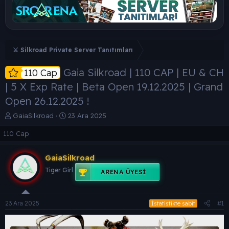
⚔️ Silkroad Private Server Tanıtımları
Gaia Silkroad | 110 CAP | EU & CH
110 Cap
| 5 X Exp Rate | Beta Open 19.12.2025 | Grand
Open 26.12.2025 !
K
B
GaiaSilkroad
23 Ara 2025
o
a
110 Cap
n
ş
b
l
u
a
GaiaSilkroad
y
n
Tiger Girl
u
g
ARENA ÜYESI
b
ı
a
ç
ş
t
23 Ara 2025
#1
İstatistikte sabit
l
a
a
r
t
i