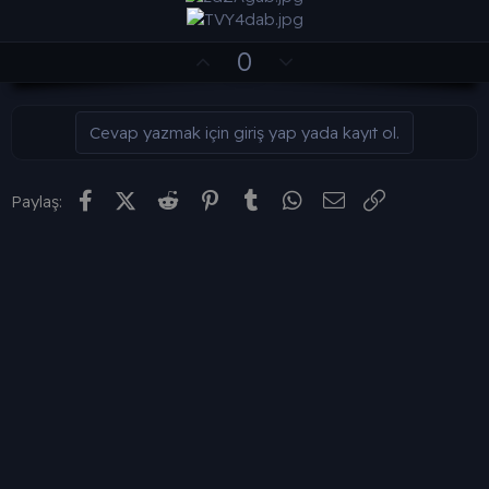
O
D
0
y
o
l
w
Cevap yazmak için giriş yap yada kayıt ol.
a
n
v
o
Facebook
X (Twitter)
Reddit
Pinterest
Tumblr
WhatsApp
E-posta
Link
Paylaş:
t
e