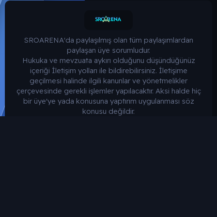
SROARENA'da paylaşılmış olan tüm paylaşımlardan
paylaşan üye sorumludur.
Hukuka ve mevzuata aykırı olduğunu düşündüğünüz
içeriği İletişim yolları ile bildirebilirsiniz. İletişime
geçilmesi halinde ilgili kanunlar ve yönetmelikler
çerçevesinde gerekli işlemler yapılacaktır. Aksi halde hiç
bir üye'ye yada konusuna yaptırım uygulanması söz
konusu değildir.
SROARENA Tüm Telif Haklarını Gizli tutmaktadır.
Türkçe (TR)
Bize ulaşın
Şartlar ve kurallar
Gizlilik politikası
Yardım
Ana sayfa
R
S