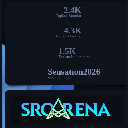
2.4K
Toplam Konular
4.3K
Toplam Mesajlar
1.5K
Toplam Kullanıcılar
Sensation2026
Son üye