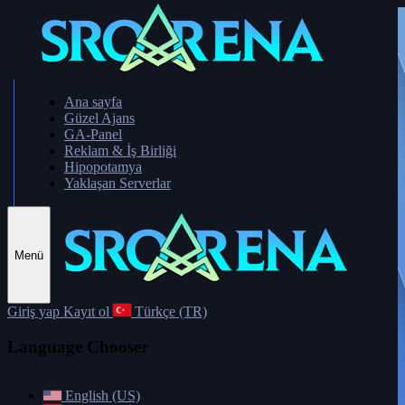
Ana sayfa
Güzel Ajans
GA-Panel
Reklam & İş Birliği
Hipopotamya
Yaklaşan Serverlar
Menü
Giriş yap
Kayıt ol
Türkçe (TR)
Language Chooser
English (US)