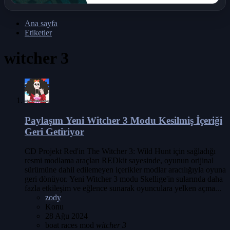
Ana sayfa
Etiketler
witcher 3
Paylaşım
Yeni Witcher 3 Modu Kesilmiş İçeriği
Geri Getiriyor
CD Projekt Red'in The Witcher 3: Wild Hunt için sağladığı
resmi modlama araçları REDkit sayesinde, oyunun orijinal
sürümüne dahil edilemeyen içerikler modlar aracılığıyla oyuna
geri dönüyor. Yeni Witcher 3 modu Skellige'in sularında daha
fazla etkileşim ve eğlence sunarak oyunculara yelken açma...
zody
Konu
28 Ağu 2024
boat races
mod
witcher
3