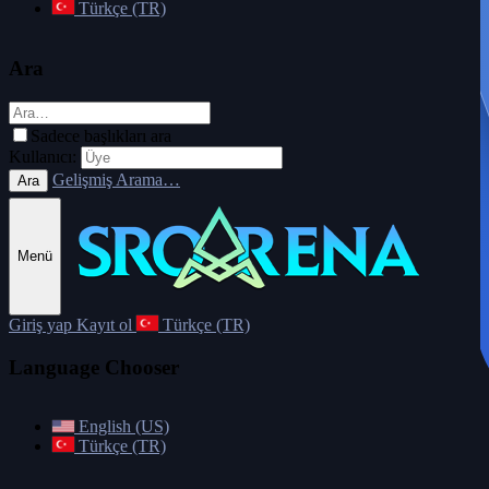
Türkçe (TR)
Ara
Sadece başlıkları ara
Kullanıcı:
Gelişmiş Arama…
Ara
Menü
Giriş yap
Kayıt ol
Türkçe (TR)
Language Chooser
English (US)
Türkçe (TR)