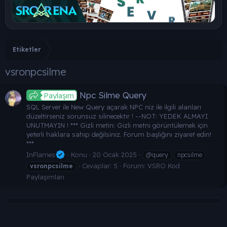
Etiketler
vsronpcsilme
Npc Silme Query
Paylaşım
SQL Server ile New Query açarak NPC niz ile ilgili alanları
düzeltirseniz sorunsuz silinecektir ! --NOT: YEDEK ALMAYI
UNUTMAYIN ! *** Gizli metin: Gizli metni görüntülemek için
yeterli haklara sahip değilsiniz. Forum başlığını ziyaret edin!
***
InFlames
Konu
20 Ocak 2025
@query
npcsilme
Cevaplar: 5
Forum:
VSRO Kod
vsronpcsilme
Paylaşımları