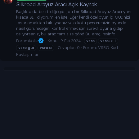
Silkroad Arayüz Aracı Açık Kaynak
Başlıkta da belirtildiği gibi, bu bir Silkroad Arayüz Aracı yani
kısaca SIT diyorum, eh işte. Eğer kendi özel oyun içi GUI'nizi
tasarlamaktan bıktıysanız ve o kötü pencerenizin oyunda
nasıl görüneceğini kontrol etmek için sürekli oyuna gidip
geliyorsanız, bu araç tam size göre! Bu araç, resinfo...
ForumKolik
Konu
9 Eki 2024
vsro
vsro
edit
Cevaplar: 0
Forum:
VSRO Kod
vsro
gui
vsro
ui
Paylaşımları