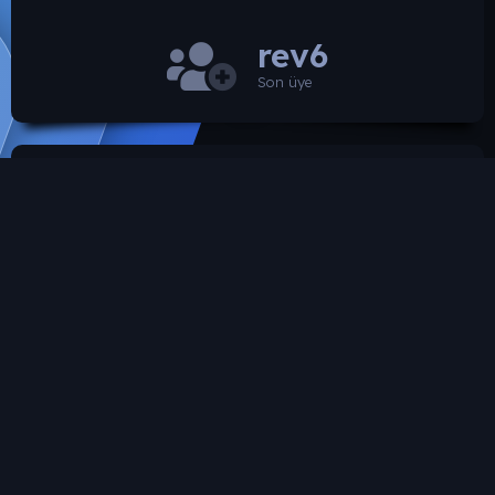
rev6
Son üye
SROARENA'da paylaşılmış olan tüm paylaşımlardan
paylaşan üye sorumludur.
Hukuka ve mevzuata aykırı olduğunu düşündüğünüz
içeriği İletişim yolları ile bildirebilirsiniz. İletişime
geçilmesi halinde ilgili kanunlar ve yönetmelikler
çerçevesinde gerekli işlemler yapılacaktır. Aksi halde hiç
bir üye'ye yada konusuna yaptırım uygulanması söz
konusu değildir.
SROARENA Tüm Telif Haklarını Gizli tutmaktadır.