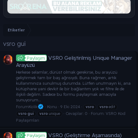
Etiketler
vsro gui
VSRO Geliştirilmiş Unique Manager
Paylaşım
Arayüzü
Herkese selamlar, dürüst olmak gerekirse, bu arayüzü
geliştirmek tam bir baş ağrısıydı. Buna rağmen, artık
kullanımınıza sunulmuş durumda. Lütfen unutmayın ki, ana
kütüphane yani devkit ile bir bağlantım yok ve filtre ile de
ilişkili değilim. Sadece bu formu paylaşmak amacıyla
sunuyorum...
ForumKolik
Konu
9 Eki 2024
vsro
vsro
edit
Cevaplar: 0
Forum:
VSRO Kod
vsro
gui
vsro
unique
Paylaşımları
VSRO (Geliştirme Aşamasında)
Paylaşım