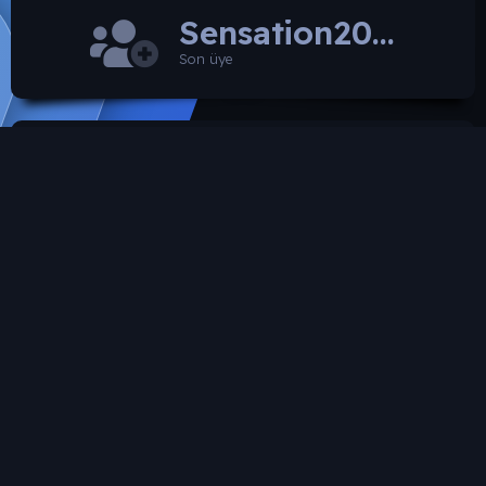
Sensation2026
Son üye
SROARENA'da paylaşılmış olan tüm paylaşımlardan
paylaşan üye sorumludur.
Hukuka ve mevzuata aykırı olduğunu düşündüğünüz
içeriği İletişim yolları ile bildirebilirsiniz. İletişime
geçilmesi halinde ilgili kanunlar ve yönetmelikler
çerçevesinde gerekli işlemler yapılacaktır. Aksi halde hiç
bir üye'ye yada konusuna yaptırım uygulanması söz
konusu değildir.
SROARENA Tüm Telif Haklarını Gizli tutmaktadır.
Türkçe (TR)