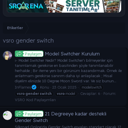
Etiketler
vsro gender switch
Model Switcher Kurulum
Paylaşım
ı- Model Switcher Nedir? Model Switcher'ı bilmeyenler için
tanımlamak gerekirse en basitinden şöyle tanımlanabilir
herhalde ; Bir iteme yeni bir görünüm kazandırmak. Örnek ile
anlatmam gerekirse sanırım daha iyi anlaşılacak ; Misal
diyelim elinizde 10 Degree Moon Sword var. Ve siz bunun...
InFlames
Konu
23 Ocak 2025
modelswitch
Cevaplar: 6
Forum:
vsro
gender
switch
vsro
model
VSRO Kod Paylaşımları
21 Degreeye kadar destekli
Paylaşım
Gender Switch
Silkroad Online'da Gender Switch eşyaları standart olarak 12