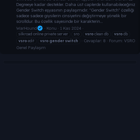
Degreeye kadar destekler. Daha üst caplerde kullanabileceğiniz
Gender Switch eşyasının paylaşımıdır. "Gender Switch" özelliği
sadece sadece giysilerin cinsiyetini değiştirmeye yönelik bir
scrolldur. Bu özellik sayesinde bir karakterin...
WarHound
Konu
1 Kas 2024
silkroad online private server
sro
vsro
clean db
vsro
db
Cevaplar: 8
Forum:
VSRO
vsro
edit
vsro
gender
switch
Genel Paylaşım