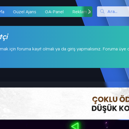
yfa
Güzel Ajans
GA-Panel
Reklam & İş Birliği
Hipo
tçi
mak için foruma kayıt olmalı ya da giriş yapmalısınız. Foruma üye