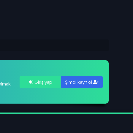
Giriş yap
Şimdi kayıt ol
 olmak