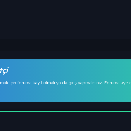
tçi
mak için foruma kayıt olmalı ya da giriş yapmalısınız. Foruma üye