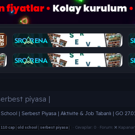
serbest piyasa |
School | Serbest Piyasa | Aktivite & Job Tabanlı | GO 27.0
Cevaplar: 0
Forum:
❌ Kapanan 
|
110
cap
|
old
school
|
serbest
piyasa
|