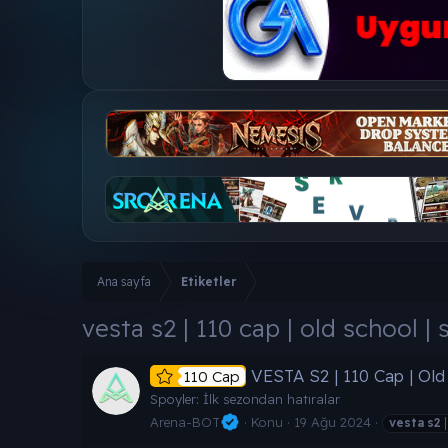
Ana sayfa
Etiketler
vesta s2 | 110 cap | old school | 
VESTA S2 | 110 Cap | Old 
110 Cap
Spoyler: İlk sezondan hatıralar
Arena-BOT
Konu
19 Ağu 2024
vesta
s2