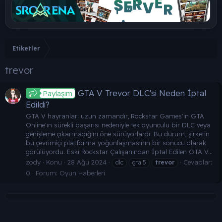
Etiketler
trevor
GTA V Trevor DLC'si Neden İptal
Paylaşım
Edildi?
GTA V hayranları uzun zamandır, Rockstar Games'in GTA
Online'ın sürekli başarısı nedeniyle tek oyunculu bir DLC veya
genişleme çıkarmadığını öne sürüyorlardı. Bu durum, şirketin
bu çevrimiçi platforma yoğunlaşmasının bir sonucu olarak
görülüyordu. Eski Rockstar Çalışanından İptal Edilen GTA V...
zody
Konu
28 Ağu 2024
Cevaplar:
dlc
gta 5
trevor
0
Forum:
Oyun Haberleri