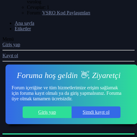
vsrolog
Cevaplar: 1
Forum:
VSRO Kod Paylaşımları
Ana sayfa
Etiketler
Menü
Giriş yap
Kayıt ol
Foruma hoş geldin 👋, Ziyaretçi
Forum içeriğine ve tüm hizmetlerimize erişim sağlamak
için foruma kayıt olmalı ya da giriş yapmalısınız. Foruma
üye olmak tamamen ücretsizdir.
Giriş yap
Şimdi kayıt ol