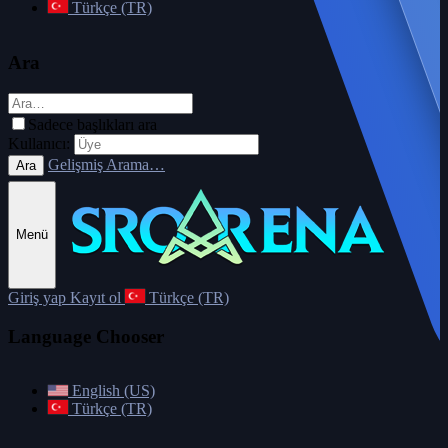
Türkçe (TR)
Ara
Sadece başlıkları ara
Kullanıcı:
Gelişmiş Arama…
Ara
Menü
Giriş yap
Kayıt ol
Türkçe (TR)
Language Chooser
English (US)
Türkçe (TR)