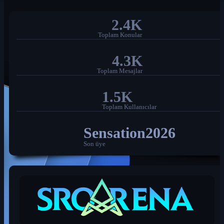
2.4K
Toplam Konular
4.3K
Toplam Mesajlar
1.5K
Toplam Kullanıcılar
Sensation2026
Son üye