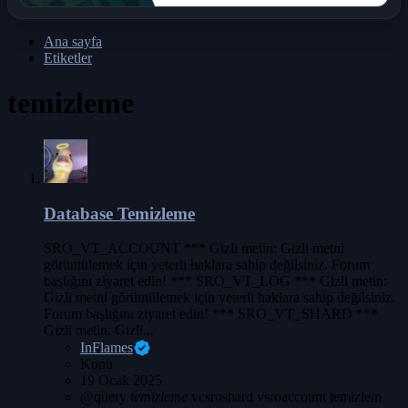
Ana sayfa
Etiketler
temizleme
Database Temizleme
SRO_VT_ACCOUNT *** Gizli metin: Gizli metni
görüntülemek için yeterli haklara sahip değilsiniz. Forum
başlığını ziyaret edin! *** SRO_VT_LOG *** Gizli metin:
Gizli metni görüntülemek için yeterli haklara sahip değilsiniz.
Forum başlığını ziyaret edin! *** SRO_VT_SHARD ***
Gizli metin: Gizli...
InFlames
Konu
19 Ocak 2025
@query
temizleme
vcsroshard
vsroaccount temizlem