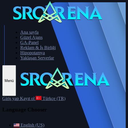
Ana sayfa
Güzel Ajans
GA-Panel
Reklam & İş Birliği
Hipopotamya
Yaklaşan Serverlar
Menü
Giriş yap
Kayıt ol
Türkçe (TR)
Language Chooser
English (US)