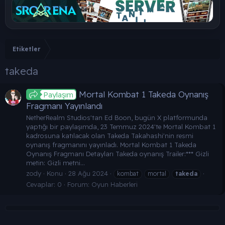
Etiketler
takeda
Mortal Kombat 1 Takeda Oynanış
Paylaşım
Fragmanı Yayınlandı
NetherRealm Studios'tan Ed Boon, bugün X platformunda
yaptığı bir paylaşımda, 23 Temmuz 2024'te Mortal Kombat 1
kadrosuna katılacak olan Takeda Takahashi'nin resmi
oynanış fragmanını yayınladı. Mortal Kombat 1 Takeda
Oynanış Fragmanı Detayları Takeda oynanış Trailer:*** Gizli
metin: Gizli metni...
zody
Konu
28 Ağu 2024
kombat
mortal
takeda
Cevaplar: 0
Forum:
Oyun Haberleri