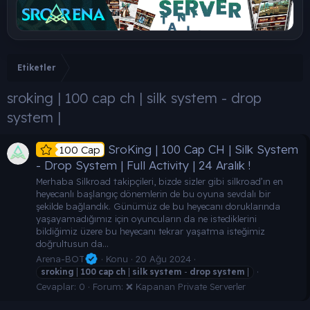
Etiketler
sroking | 100 cap ch | silk system - drop
system |
SroKing | 100 Cap CH | Silk System
100 Cap
- Drop System | Full Activity | 24 Aralık !
Merhaba Silkroad takipçileri, bizde sizler gibi silkroad’ın en
heyecanlı başlangıç dönemlerin de bu oyuna sevdalı bir
şekilde bağlandık. Günümüz de bu heyecanı doruklarında
yaşayamadığımız için oyuncuların da ne istediklerini
bildiğimiz üzere bu heyecanı tekrar yaşatma isteğimiz
doğrultusun da...
Arena-BOT
Konu
20 Ağu 2024
sroking
|
100
cap
ch
|
silk
system
-
drop
system
|
Cevaplar: 0
Forum:
❌ Kapanan Private Serverler