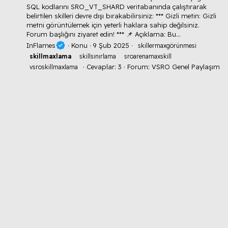
SQL kodlarını SRO_VT_SHARD veritabanında çalıştırarak
belirtilen skilleri devre dışı bırakabilirsiniz: *** Gizli metin: Gizli
metni görüntülemek için yeterli haklara sahip değilsiniz.
Forum başlığını ziyaret edin! *** 📌 Açıklama: Bu...
InFlames
Konu
9 Şub 2025
skillermaxgörünmesi
skillmaxlama
skillsınırlama
sroarenamaxskill
Cevaplar: 3
Forum:
VSRO Genel Paylaşım
vsroskillmaxlama