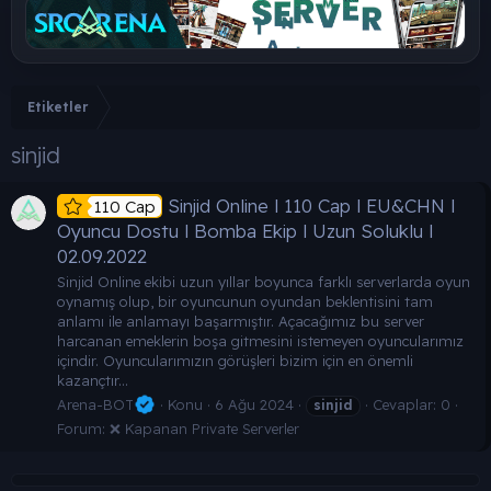
Etiketler
sinjid
Sinjid Online l 110 Cap l EU&CHN l
110 Cap
Oyuncu Dostu l Bomba Ekip l Uzun Soluklu l
02.09.2022
Sinjid Online ekibi uzun yıllar boyunca farklı serverlarda oyun
oynamış olup, bir oyuncunun oyundan beklentisini tam
anlamı ile anlamayı başarmıştır. Açacağımız bu server
harcanan emeklerin boşa gitmesini istemeyen oyuncularımız
içindir. Oyuncularımızın görüşleri bizim için en önemli
kazançtır...
Arena-BOT
Konu
6 Ağu 2024
Cevaplar: 0
sinjid
Forum:
❌ Kapanan Private Serverler