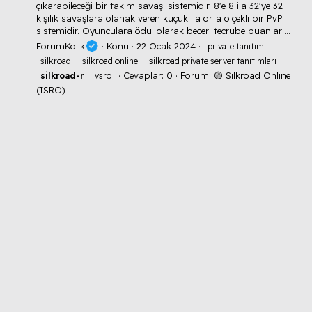
çıkarabileceği bir takım savaşı sistemidir. 8'e 8 ila 32'ye 32
kişilik savaşlara olanak veren küçük ila orta ölçekli bir PvP
sistemidir. Oyunculara ödül olarak beceri tecrübe puanları...
ForumKolik
Konu
22 Ocak 2024
private tanıtım
silkroad
silkroad online
silkroad private server tanıtımları
Cevaplar: 0
Forum:
🟡 Silkroad Online
silkroad-r
vsro
(ISRO)