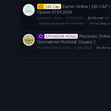
Easter Online | 120 CAP 
120 Cap
Openin 27.09.2024
EasterSro
Konu
15 Eyl 2024
@silkroad
120
silkroad private server tanıtımları
silkroad
pvp
ser
Mystisles Online
SPONSOR KONU
Görmekten Mutluluk Duyarız I
MystislesOnline
Konu
6 Ağu 2024
@silkroa