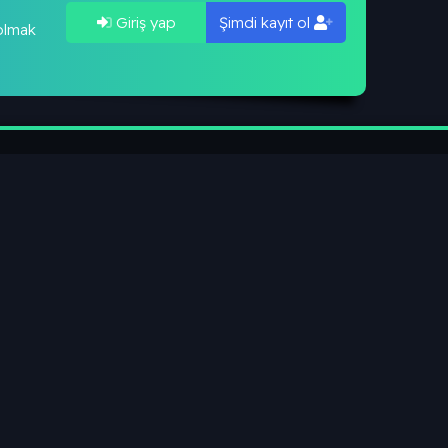
Giriş yap
Şimdi kayıt ol
 olmak
ılar
Sensation2026
Son üye