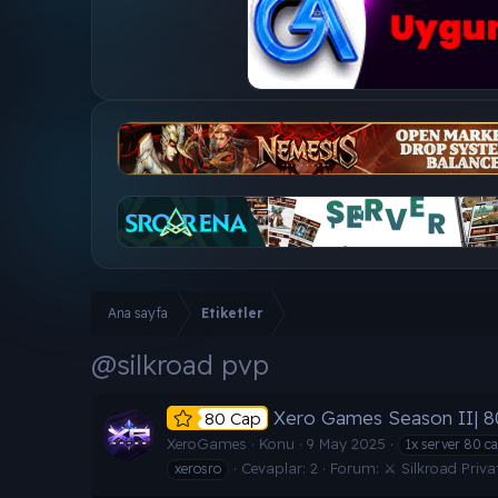
Ana sayfa
Etiketler
@silkroad pvp
Xero Games Season II| 80 
80 Cap
XeroGames
Konu
9 May 2025
1x server 80 c
Cevaplar: 2
Forum:
⚔️ Silkroad Priva
xerosro