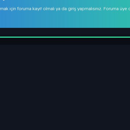
mak için foruma kayıt olmalı ya da giriş yapmalısınız. Foruma üye
4.3K
1.5K
oplam Mesajlar
Toplam Kullanıc