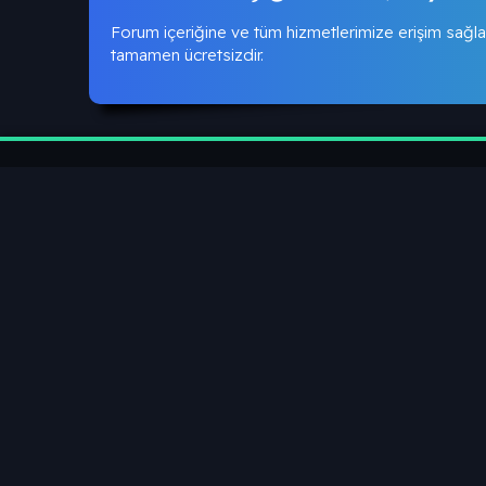
Forum içeriğine ve tüm hizmetlerimize erişim sağla
tamamen ücretsizdir.
2.4K
Toplam Konular
T