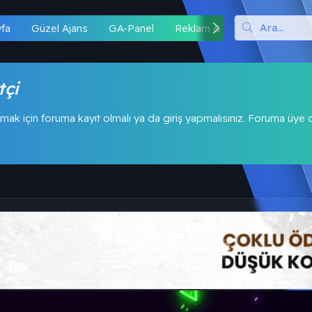
yfa
Güzel Ajans
GA-Panel
Reklam & İş Birliği
Hipo
tçi
mak için foruma kayıt olmalı ya da giriş yapmalısınız. Foruma üye