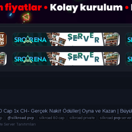
Cap 1x CH- Gerçek Nakit Ödüller| Oyna ve Kazan | Büyük A
ap
@silkroad
pvp
silkroad 80 cap
silkroad private
silkroad
pvp
server
te Server Tanıtımları