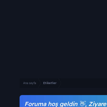
Ana sayfa
Etiketler
Foruma hoş geldin 👋, Ziyare