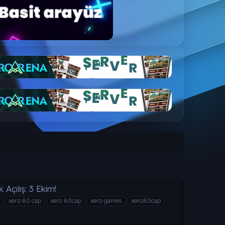
çılış: 3 Ekim!
xero 80 cap
xero 80cap
xero games
xero80cap