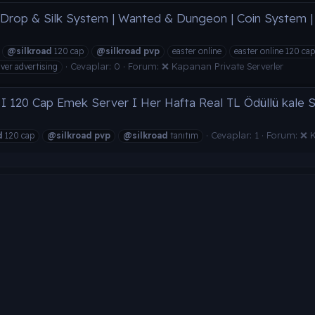
| Drop & Silk System | Wanted & Dungeon | Coin System |
@silkroad
120 cap
@silkroad
pvp
easter online
easter online 120 cap
Cevaplar: 0
Forum:
❌ Kapanan Private Serverler
ver advertising
 I 120 Cap Emek Server I Her Hafta Real TL Ödüllü kale Sav
Cevaplar: 1
Forum:
❌ K
d
120 cap
@silkroad
pvp
@silkroad
tanıtım