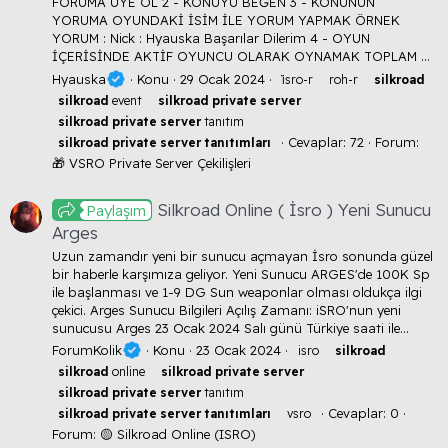
FORUMA ÜYE OL 2 - KONUYU BEĞEN 3 - KONUNUN
YORUMA OYUNDAKİ İSİM İLE YORUM YAPMAK ÖRNEK
YORUM : Nick : Hyauska Başarılar Dilerim 4 - OYUN
İÇERİSİNDE AKTİF OYUNCU OLARAK OYNAMAK TOPLAM ...
Hyauska
Konu
29 Ocak 2024
i̇sro-r
roh-r
silkroad
silkroad
event
silkroad
private
server
silkroad
private
server
tanıtım
Cevaplar: 72
Forum:
silkroad
private
server
tanıtımları
🎁 VSRO Private Server Çekilişleri
Silkroad Online ( İsro ) Yeni Sunucu
Paylaşım
Arges
Uzun zamandır yeni bir sunucu açmayan İsro sonunda güzel
bir haberle karşımıza geliyor. Yeni Sunucu ARGES'de 100K Sp
ile başlanması ve 1-9 DG Sun weaponlar olması oldukça ilgi
çekici. Arges Sunucu Bilgileri Açılış Zamanı: iSRO'nun yeni
sunucusu Arges 23 Ocak 2024 Salı günü Türkiye saati ile...
ForumKolik
Konu
23 Ocak 2024
isro
silkroad
silkroad
online
silkroad
private
server
silkroad
private
server
tanıtım
Cevaplar: 0
silkroad
private
server
tanıtımları
vsro
Forum:
🟡 Silkroad Online (ISRO)