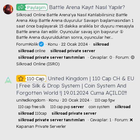
Battle Arena Kayıt Nasıl Yapılır?
Paylaşım
Silkroad Online Battle Arena'ya Nasıl Katılabilirsiniz Battle
Arena Akışı Battle Arena duyurulur Savaşın başlamasından 1
saat önce başlayarak 15 dakika aralıkla bir duyuru mesajıyla
Battle arena ilan edilir. Oyuncular savaş için başvurur ①
Battle Arena duyurulduktan sonra, oyuncular her...
ForumKolik
Konu
22 Ocak 2024
silkroad
silkroad
online
silkroad
private
server
Cevaplar: 0
Forum:
🟡
silkroad
private
server
tanıtımları
Silkroad Online (ISRO)
United Kingdom | 110 Cap CH & EU
110 Cap
| Free Silk & Drop System | Coin System And
Forgotten World !| 19.01.2024 Cuma AÇILDI!!!
unitedkingdom
Konu
20 Ocak 2024
110 cap fgw
110 cap free silk
110 cap pvp
server
coin system
silkroad
silkroad
110cap
silkroad
private
server
Cevaplar: 1
Forum:
❌
silkroad
private
server
tanıtımları
Kapanan Private Serverler