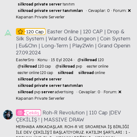
silkroad
private
server
tanıtım
Cevaplar: 0
Forum:
❌
silkroad
private
server
tanıtımları
Kapanan Private Serverler
Easter Online | 120 CAP | Drop &
120 Cap
Silk System | Wanted & Dungeon | Coin System
| Eu&Chn | Long-Term | Play2Win | Grand Openin
27.09.2024
EasterSro
Konu
15 Eyl 2024
@
silkroad
120
@
silkroad
120 cap
@
silkroad
pvp
easter online
easter online 120 cap
silkroad
silkroad
online
silkroad
private
server
silkroad
private
server
tanıtımları
Cevaplar: 0
Forum:
❌
silkroad
pvp
server
advertising
Kapanan Private Serverler
Roh-R Revolution | 110 Cap |DEV
Çekiliş
ÇEKİLİŞ ! | MASSIVE DRAW
MERHABA ARKADAŞLAR. ROH-R VE SROARENA İŞ BİRLİĞİ
İLE DEV ÇEKİLİŞ'İ BAŞLATIYORUZ. KATILIM ŞARTLARI : 1 -