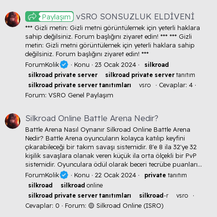
vSRO SONSUZLUK ELDİVENİ
Paylaşım
*** Gizli metin: Gizli metni görüntülemek için yeterli haklara
sahip değilsiniz. Forum başlığını ziyaret edin! *** *** Gizli
metin: Gizli metni görüntülemek için yeterli haklara sahip
değilsiniz. Forum başlığını ziyaret edin! ***
ForumKolik
Konu
23 Ocak 2024
silkroad
silkroad
private
server
silkroad
private
server
tanıtım
Cevaplar: 4
silkroad
private
server
tanıtımları
vsro
Forum:
VSRO Genel Paylaşım
Silkroad Online Battle Arena Nedir?
Battle Arena Nasıl Oynanır Silkroad Online Battle Arena
Nedir? Battle Arena oyuncuların kolayca katılıp keyfini
çıkarabileceği bir takım savaşı sistemidir. 8'e 8 ila 32'ye 32
kişilik savaşlara olanak veren küçük ila orta ölçekli bir PvP
sistemidir. Oyunculara ödül olarak beceri tecrübe puanları...
ForumKolik
Konu
22 Ocak 2024
private
tanıtım
silkroad
silkroad
online
silkroad
private
server
tanıtımları
silkroad
-r
vsro
Cevaplar: 0
Forum:
🟡 Silkroad Online (ISRO)