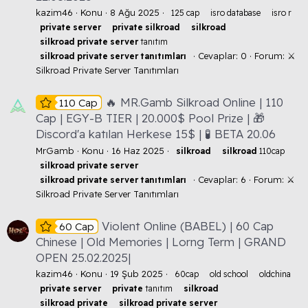
kazim46
Konu
8 Ağu 2025
125 cap
isro database
isro r
private
server
private
silkroad
silkroad
silkroad
private
server
tanıtım
Cevaplar: 0
Forum:
⚔️
silkroad
private
server
tanıtımları
Silkroad Private Server Tanıtımları
🔥 MR.Gamb Silkroad Online | 110
110 Cap
Cap | EGY-B TIER | 20.000$ Pool Prize | 🎁
Discord'a katılan Herkese 15$ | 🧪 BETA 20.06
MrGamb
Konu
16 Haz 2025
silkroad
silkroad
110cap
silkroad
private
server
Cevaplar: 6
Forum:
⚔️
silkroad
private
server
tanıtımları
Silkroad Private Server Tanıtımları
Violent Online (BABEL) | 60 Cap
60 Cap
Chinese | Old Memories | Lorng Term | GRAND
OPEN 25.02.2025|
kazim46
Konu
19 Şub 2025
60cap
old school
oldchina
private
server
private
tanıtım
silkroad
silkroad
private
silkroad
private
server