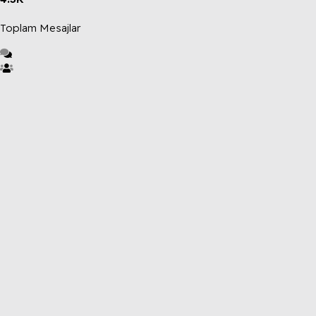
Toplam Mesajlar
1.5K
Toplam Kullanıcılar
Sensation2026
Son üye
SROARENA'da paylaşılmış olan tüm paylaşımlardan paylaşan üye
sorumludur.
Hukuka ve mevzuata aykırı olduğunu düşündüğünüz içeriği
İletişim yolları ile bildirebilirsiniz. İletişime geçilmesi halinde ilgili
kanunlar ve yönetmelikler çerçevesinde gerekli işlemler