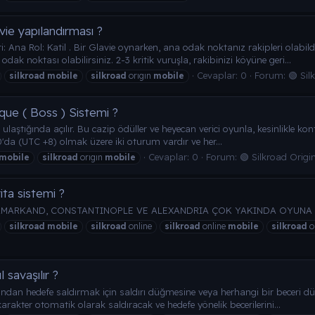
vie yapılandırması ?
ri: Ana Rol: Katil . Bir Glavie oynarken, ana odak noktanız rakipleri olabi
k noktası olabilirsiniz. 2-3 kritik vuruşla, rakibinizi köyüne geri...
Cevaplar: 0
Forum:
🟢 Sil
silkroad
mobile
silkroad
orıgın
mobile
que ( Boss ) Sistemi ?
e ulaştığında açılır. Bu cazip ödüller ve heyecan verici oyunla, kesinlikle 
:00'da (UTC +8) olmak üzere iki oturum vardır ve her...
Cevaplar: 0
Forum:
🟢 Silkroad Origi
mobile
silkroad
orıgın
mobile
ita sistemi ?
ARKAND, CONSTANTINOPLE VE ALEXANDRIA ÇOK YAKINDA OYUNA 
silkroad
mobile
silkroad
online
silkroad
online
mobile
silkroad
o
 savaşılır ?
ardından hedefe saldırmak için saldırı düğmesine veya herhangi bir becer
akter otomatik olarak saldıracak ve hedefe yönelik becerilerini...