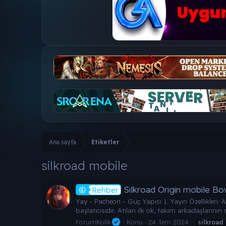
Ana sayfa
Etiketler
silkroad mobile
Silkroad Origin mobile Bo
Rehber
Yay - Pacheon - Güç Yapısı 1. Yayın Özellikleri: A
başlatıcısıdır. Atılan ilk ok, takım arkadaşlarının 
ForumKolik
Konu
24 Tem 2024
silkroad