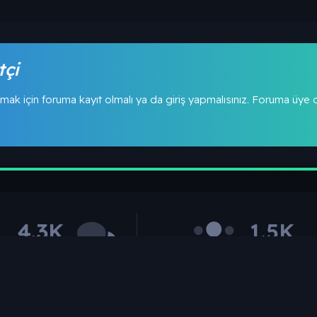
tçi
mak için foruma kayıt olmalı ya da giriş yapmalısınız. Foruma üye
4.3K
1.5K
oplam Mesajlar
Toplam Kullanıc