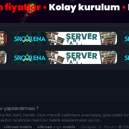
w yapılandırması ?
na Rol: Katil, Destek. Uzun menzilli saldırıların avantajıyla, güce odaklı bi
rakibin tarafından belirli bir hedefe odaklanmaları için bir...
Cevaplar: 0
Forum:
🟢 Sil
silkroad
mobile
silkroad
orıgın
mobile