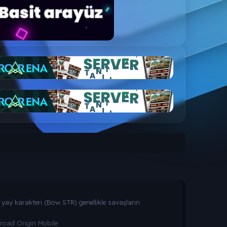
r yay karakteri (Bow STR) genellikle savaşların
kroad Origin Mobile