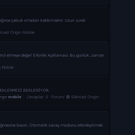
ldiğince çabuk ortadan kaldırmaktır. Uzun süreli
kroad Origin Mobile
kontrol etmeye değer! Etkinlik Açıklaması: Bu günlük, zaman
n Mobile
EKLENMESİ BEKLENİYOR.
Cevaplar: 0
Forum:
🟢 Silkroad Origin
rıgın
mobile
i düğmesine basın. Otomatik savaş modunu etkinleştirmek