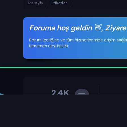
Ana sayfa
Etiketler
Foruma hoş geldin 👋, Ziyare
Forum içeriğine ve tüm hizmetlerimize erişim sağla
tamamen ücretsizdir.
2.4K
Toplam Konular
T