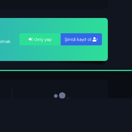
Giriş yap
Şimdi kayıt ol
 olmak
ılar
Sensation2026
Son üye