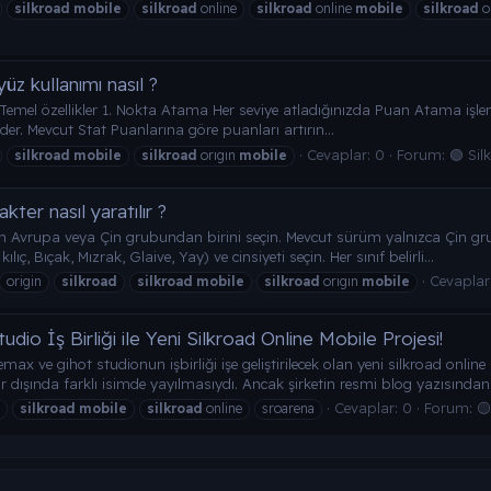
silkroad
mobile
silkroad
online
silkroad
online
mobile
silkroad
o
üz kullanımı nasıl ?
 Temel özellikler 1. Nokta Atama Her seviye atladığınızda Puan Atama işle
eder. Mevcut Stat Puanlarına göre puanları artırın...
Cevaplar: 0
Forum:
🟢 Sil
silkroad
mobile
silkroad
orıgın
mobile
ter nasıl yaratılır ?
in Avrupa veya Çin grubundan birini seçin. Mevcut sürüm yalnızca Çin g
ılıç, Bıçak, Mızrak, Glaive, Yay) ve cinsiyeti seçin. Her sınıf belirli...
Cevaplar
origin
silkroad
silkroad
mobile
silkroad
orıgın
mobile
o İş Birliği ile Yeni Silkroad Online Mobile Projesi!
 ve gihot studionun işbirliği işe geliştirilecek olan yeni silkroad onlin
ışında farklı isimde yayılmasıydı. Ancak şirketin resmi blog yazısından.
Cevaplar: 0
Forum:
🟡
silkroad
mobile
silkroad
online
sroarena