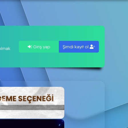
Giriş yap
Şimdi kayıt ol
 olmak