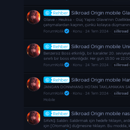
Silkroad Origin mobile Gla
Rehber
Glaive - Heuksa - Güç Yapısı Glavie'nin Özellikle
çatışmalardan kaçının, çünkü kolayca düşmanın oda
ForumKolik
Konu
24 Tem 2024
silkroad
Silkroad Origin mobile Uni
Rehber
Benzersiz Boss etkinliği, bir karakter 20. seviyey
sınırlı bir boss etkinliğidir. Her gün 15:30 ve 22
ForumKolik
Konu
24 Tem 2024
silkroad
Silkroad Origin mobile Har
Rehber
JANGAN DONWHANG HOTAN TAKLAMAKAN SAM
ForumKolik
Konu
24 Tem 2024
silkroad
Mobile
Silkroad Origin mobile nasıl
Rehber
SAVAŞ Saldırı: Saldırmak için hedefe tıklayın, 
için [Otomatik] düğmesine tıklayın. Bu modda, kar