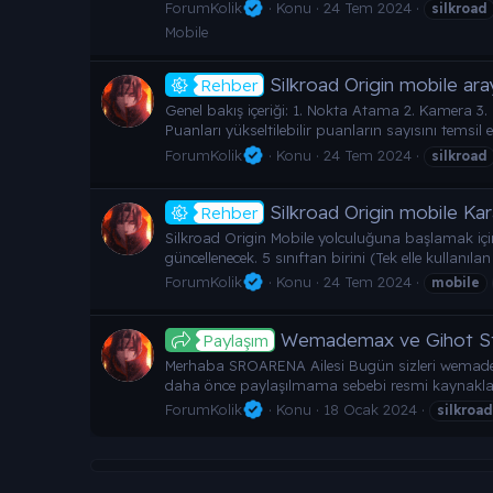
ForumKolik
Konu
24 Tem 2024
silkroad
Mobile
Silkroad Origin mobile aray
Rehber
Genel bakış içeriği: 1. Nokta Atama 2. Kamera 3.
Puanları yükseltilebilir puanların sayısını temsil 
ForumKolik
Konu
24 Tem 2024
silkroad
Silkroad Origin mobile Karak
Rehber
Silkroad Origin Mobile yolculuğuna başlamak iç
güncellenecek. 5 sınıftan birini (Tek elle kullanılan k
ForumKolik
Konu
24 Tem 2024
mobile
Wemademax ve Gihot Studi
Paylaşım
Merhaba SROARENA Ailesi Bugün sizleri wemademax
daha önce paylaşılmama sebebi resmi kaynaklar d
ForumKolik
Konu
18 Ocak 2024
silkroad