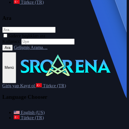
Türkçe (TR)
Ara
Sadece başlıkları ara
Kullanıcı:
Gelişmiş Arama…
Ara
Menü
Giriş yap
Kayıt ol
Türkçe (TR)
Language Chooser
English (US)
Türkçe (TR)