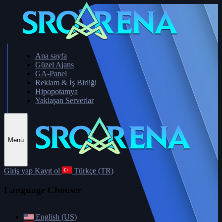
Ana sayfa
Güzel Ajans
GA-Panel
Reklam & İş Birliği
Hipopotamya
Yaklaşan Serverlar
Menü
Giriş yap
Kayıt ol
Türkçe (TR)
Language Chooser
English (US)