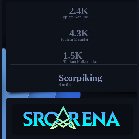
2.4K
Toplam Konular
4.3K
Toplam Mesajlar
1.5K
Toplam Kullanıcılar
Scorpiking
Son üye