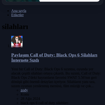
Ana sayfa
Etiketler
silahları
Paylaşım
Call of Duty: Black Ops 6 Silahları
İnternete Sızdı
Yeni bir Call of Duty: Black Ops 6 sızıntısı, oyunda yer
alacak çeşitli silahları ortaya çıkardı. Bu sızıntı, Call of Duty:
Black Ops 2'deki hayranların favorisi SWAT 5.56'nın geri
dönüşü gibi önemli detayları içeriyor. Silahların yanı sıra,
sızıntı oyunun yenilenmiş menüsü, film müziği ve çok...
zody
Konu
28 Ağu 2024
black ops 6
call of duty
silahları