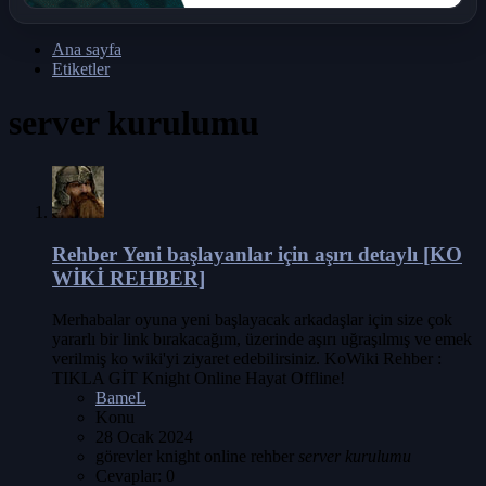
Ana sayfa
Etiketler
server kurulumu
Rehber
Yeni başlayanlar için aşırı detaylı [KO
WİKİ REHBER]
Merhabalar oyuna yeni başlayacak arkadaşlar için size çok
yararlı bir link bırakacağım, üzerinde aşırı uğraşılmış ve emek
verilmiş ko wiki'yi ziyaret edebilirsiniz. KoWiki Rehber :
TIKLA GİT Knight Online Hayat Offline!
BameL
Konu
28 Ocak 2024
görevler
knight online
rehber
server
kurulumu
Cevaplar: 0