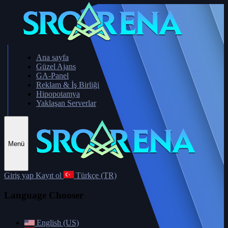
Ana sayfa
Güzel Ajans
GA-Panel
Reklam & İş Birliği
Hipopotamya
Yaklaşan Serverlar
Menü
Giriş yap
Kayıt ol
Türkçe (TR)
Language Chooser
English (US)