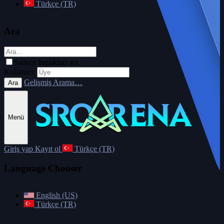
Türkçe (TR)
Ara
Sadece başlıkları ara
Kullanıcı:
Gelişmiş Arama…
Ara
Menü
Giriş yap
Kayıt ol
Türkçe (TR)
Language Chooser
English (US)
Türkçe (TR)