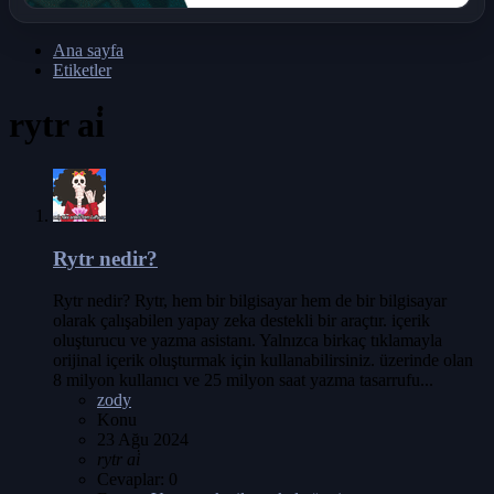
Ana sayfa
Etiketler
rytr ai̇
Rytr nedir?
Rytr nedir? Rytr, hem bir bilgisayar hem de bir bilgisayar
olarak çalışabilen yapay zeka destekli bir araçtır. içerik
oluşturucu ve yazma asistanı. Yalnızca birkaç tıklamayla
orijinal içerik oluşturmak için kullanabilirsiniz. üzerinde olan
8 milyon kullanıcı ve 25 milyon saat yazma tasarrufu...
zody
Konu
23 Ağu 2024
rytr
ai̇
Cevaplar: 0