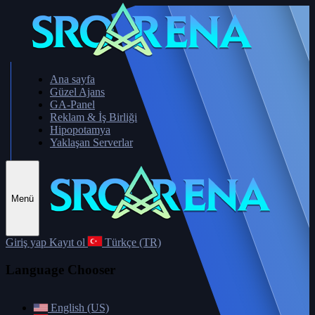
Ana sayfa
Güzel Ajans
GA-Panel
Reklam & İş Birliği
Hipopotamya
Yaklaşan Serverlar
Menü
Giriş yap
Kayıt ol
Türkçe (TR)
Language Chooser
English (US)