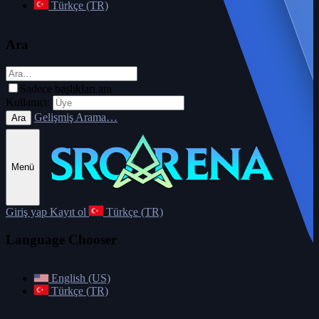
Türkçe (TR)
Ara
Sadece başlıkları ara
Kullanıcı:
Gelişmiş Arama…
Ara
Menü
Giriş yap
Kayıt ol
Türkçe (TR)
Language Chooser
English (US)
Türkçe (TR)