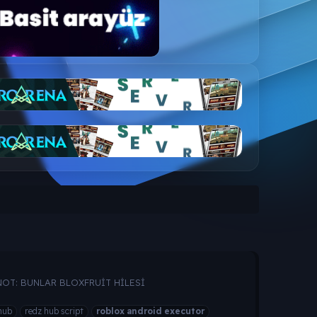
cutor.NOT: BUNLAR BLOXFRUİT HİLESİ
hub
redz hub script
roblox
android
executor