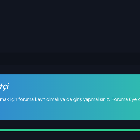
tçi
mak için foruma kayıt olmalı ya da giriş yapmalısınız. Foruma üye