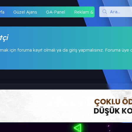
yfa
Güzel Ajans
GA-Panel
Reklam & İş Birliği
Hipo
tçi
mak için foruma kayıt olmalı ya da giriş yapmalısınız. Foruma üye