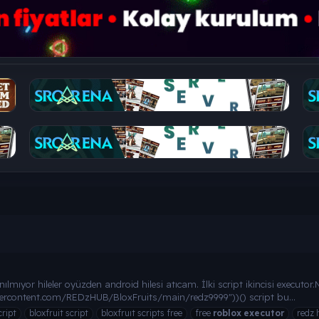
nılmıyor hileler oyüzden android hilesi atıcam. İlki script ikincisi exe
ercontent.com/REDzHUB/BloxFruits/main/redz9999"))() script bu...
cript
bloxfruit script
bloxfruıt scripts free
free
roblox
executor
redz 