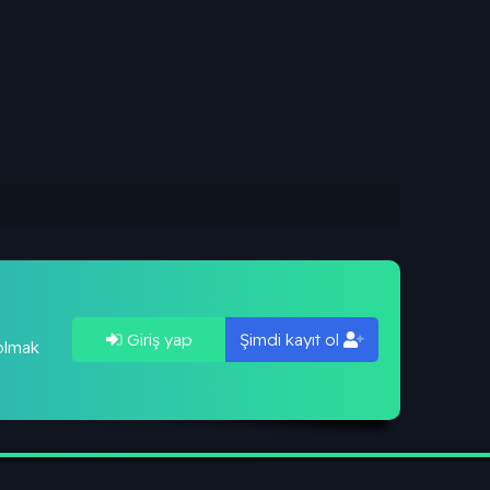
Giriş yap
Şimdi kayıt ol
 olmak