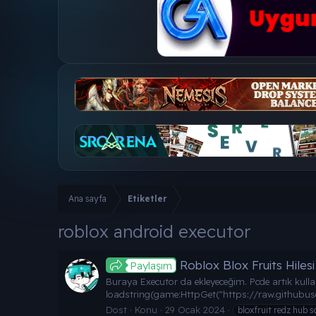
Ana sayfa
Etiketler
roblox android executor
Roblox Blox Fruits Hilesi
Paylaşım
Buraya Executor da ekleyeceğim. Pcde artık kulla
loadstring(game:HttpGet("https://raw.githubus
Dost
Konu
29 Ocak 2024
bloxfruit redz hub s