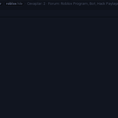
Cevaplar: 2
Forum:
Roblox Program, Bot, Hack Paylaş
r
roblox
hile