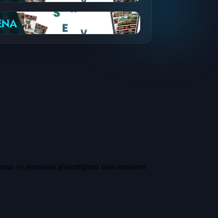
ğımız ve ayrıntılara gösterdiğimiz özen tamamen