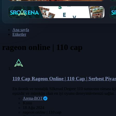
Ana sayfa
Etiketler
rageon online | 110 cap
110 Cap
Rageon Online | 110 Cap | Serbest Piyas
En ikonik ve nostaljik Silkroad Degree 110 sunucusu olması içi
eşsizdir ve mümkün olan en iyi oyunu deneyimlemenizi sağlar. A
Arena-BOT
Konu
18 Ağu 2024
rageon
online
|
110
cap