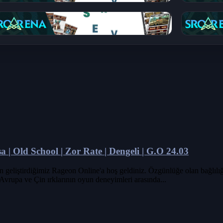
a | Old School | Zor Rate | Dengeli | G.O 24.03
n geliştirdiğimiz Rageon Online'a hoş geldiniz. Özgünlüğe olan bağlılı
vrupa ve Çin ırklarının oyun deneyimleri arasında...