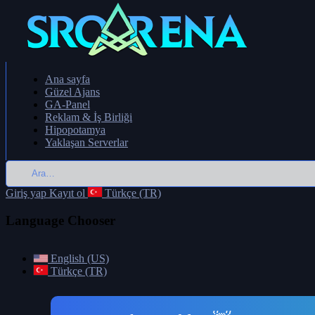
Ana sayfa
Güzel Ajans
GA-Panel
Reklam & İş Birliği
Hipopotamya
Yaklaşan Serverlar
Giriş yap
Kayıt ol
Türkçe (TR)
Language Chooser
English (US)
Türkçe (TR)