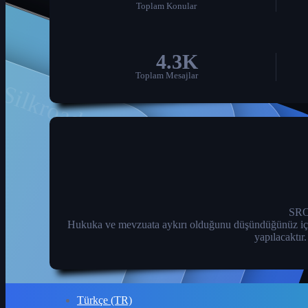
Toplam Konular
Silkroad Forum
4.3K
Toplam Mesajlar
SROA
Hukuka ve mevzuata aykırı olduğunu düşündüğünüz içeriği 
yapılacaktır
Türkçe (TR)