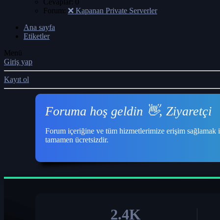
Cevaplar: 0
Forum:
❌ Kapanan Private Serverler
Ana sayfa
Etiketler
Menü
Giriş yap
Kayıt ol
Foruma hoş geldin 👋, Ziyaretçi
Forum içeriğine ve tüm hizmetlerimize erişim sağlamak i
tamamen ücretsizdir.
2.4K