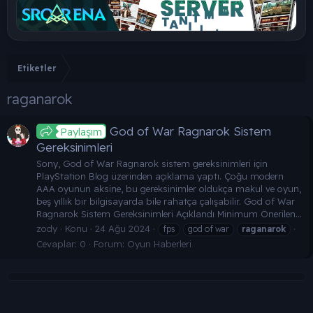
Etiketler
raganarok
God of War Ragnarok Sistem
Paylaşım
Gereksinimleri
Sony, God of War Ragnarok sistem gereksinimleri için
PlayStation Blog üzerinden açıklama yaptı. Çoğu modern
AAA oyunun aksine, bu gereksinimler oldukça makul ve oyun,
beş yıllık bir bilgisayarda bile rahatça çalışabilir. God of War
Ragnarok Sistem Gereksinimleri Açıklandı Minimum Önerilen...
zody
Konu
24 Ağu 2024
fps
god of war
raganarok
Cevaplar: 0
Forum:
Oyun Haberleri