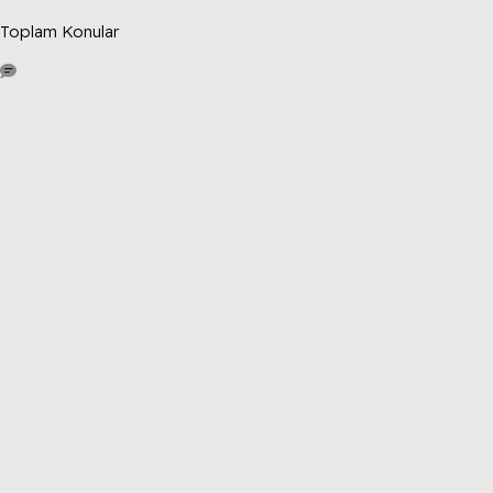
Toplam Konular
4.3K
Toplam Mesajlar
1.5K
Toplam Kullanıcılar
Sensation2026
Son üye