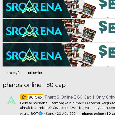
Ana sayfa
Etiketler
pharos online i 80 cap
PharoS Online I 80 Cap I Only Chin
80 Cap
Herkese merhaba... Bambaşka bir Pharos ile tekrar karşınızd
almak ister misiniz? Cevabınız "evet" ise, vakit kaybetmeden 
Arena-BOT
Konu
20 Ağu 2024
pharos
online
i
80
c