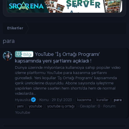
Etiketler
para
YouTube ‘İş Ortağı Programı’
Bilgi
kapsamında yeni şartlarını açıkladı !
Dünya üzerinde milyonlarca kullanıcıya sahip popüler video
izleme platformu YouTube para kazanma şartlarını
güncelledi. Yeni koşullar ‘İş Ortağı Programı’ kapsamında
içerik üreticilerine duyuruldu. Abone sayısında iyileştirme
yapılırken izlenme saatleri hem shorts’da hem de normal
videolarda...
Hyauska
Konu
29 Eyl 2023
kazanma
kurallar
para
Cevaplar: 0
Forum:
yeni
youtube
youtube iş ortağı
Youtube