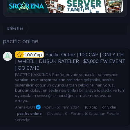
Etiketler
pacific online
Pacific Online | 100 CAP | ONLY CH
100 Cap
| WHEEL | DÜŞÜK RATELER | $3,000 FW EVENT
| GO 07/10
PACIFIC HAKKINDA Pacific, private sunucular sahnesinde
yapılan uzun araştırmaların ardından geliştirildi, sevilen
sistemlerin çoğunun oyunculardan geldiğine inanıyoruz,
bundan dolayı; en sevilen sistemleri bir araya topladık ve tüm
oyuncuların seveceğine inandığımız mükemmel oyunu
ortaya...
Arena-BOT
Konu
31 Tem 2024
100 cap
only chn
Cevaplar: 0
Forum:
❌ Kapanan Private
pacific
online
Serverler