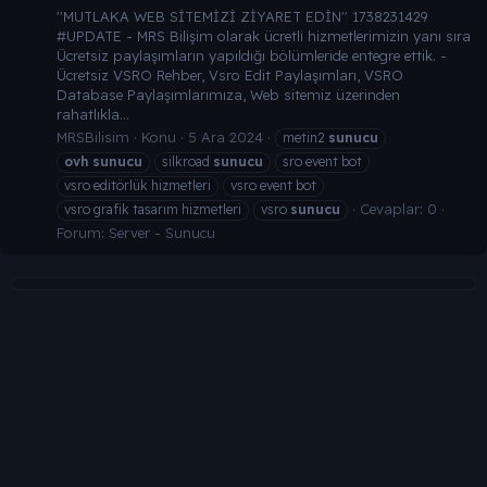
''MUTLAKA WEB SİTEMİZİ ZİYARET EDİN'' 1738231429
#UPDATE - MRS Bilişim olarak ücretli hizmetlerimizin yanı sıra
Ücretsiz paylaşımların yapıldığı bölümleride entegre ettik. -
Ücretsiz VSRO Rehber, Vsro Edit Paylaşımları, VSRO
Database Paylaşımlarımıza, Web sitemiz üzerinden
rahatlıkla...
MRSBilisim
Konu
5 Ara 2024
metin2
sunucu
ovh
sunucu
silkroad
sunucu
sro event bot
vsro editörlük hizmetleri
vsro event bot
Cevaplar: 0
vsro grafik tasarım hizmetleri
vsro
sunucu
Forum:
Server - Sunucu