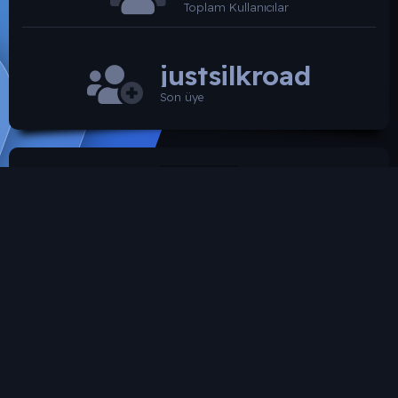
Toplam Kullanıcılar
justsilkroad
Son üye
SROARENA'da paylaşılmış olan tüm paylaşımlardan
paylaşan üye sorumludur.
Hukuka ve mevzuata aykırı olduğunu düşündüğünüz
içeriği İletişim yolları ile bildirebilirsiniz. İletişime
geçilmesi halinde ilgili kanunlar ve yönetmelikler
çerçevesinde gerekli işlemler yapılacaktır. Aksi halde hiç
bir üye'ye yada konusuna yaptırım uygulanması söz
konusu değildir.
SROARENA Tüm Telif Haklarını Gizli tutmaktadır.