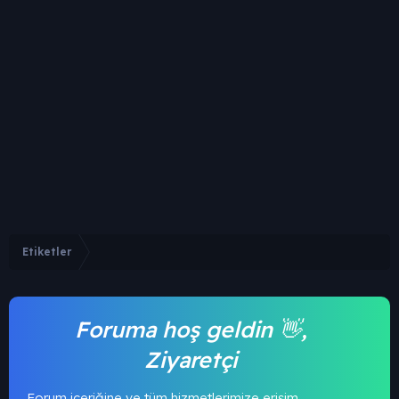
Etiketler
Foruma hoş geldin 👋,
Ziyaretçi
Forum içeriğine ve tüm hizmetlerimize erişim