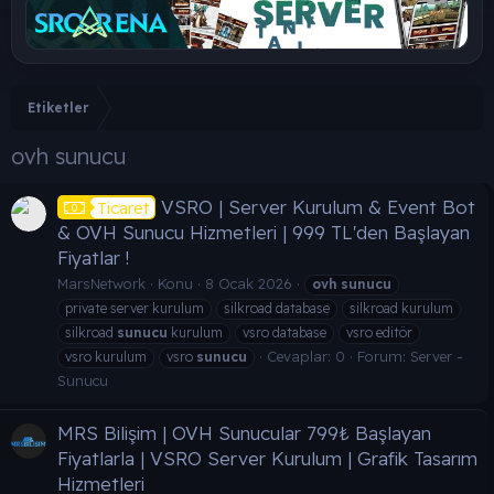
Etiketler
ovh sunucu
VSRO | Server Kurulum & Event Bot
Ticaret
& OVH Sunucu Hizmetleri | 999 TL'den Başlayan
Fiyatlar !
MarsNetwork
Konu
8 Ocak 2026
ovh
sunucu
private server kurulum
silkroad database
silkroad kurulum
silkroad
sunucu
kurulum
vsro database
vsro editör
Cevaplar: 0
Forum:
Server -
vsro kurulum
vsro
sunucu
Sunucu
MRS Bilişim | OVH Sunucular 799₺ Başlayan
Fiyatlarla | VSRO Server Kurulum | Grafik Tasarım
Hizmetleri