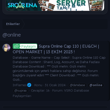
Etiketler
@online
Supra Online Cap 110 | EU&CH |
Paylaşım
OPEN MARKET | 13 EKİM 2023 !
Database - Game Name - Cap Select : Supra Online 110 Cap
Database Content : Shard, Log, Account, ve Daha Fazlası
Database Download : *** Gizli metin: Gizli metni
görüntülemek için yeterli haklara sahip değilsiniz. Forum
başlığını ziyaret edin! *** Client Download : *** Gizli metin:
Gizli...
InFlames
Konu
31 Ocak 2024
@database
@online
Cevaplar: 16
Forum:
VSRO Database
@supraa
Paylaşımları