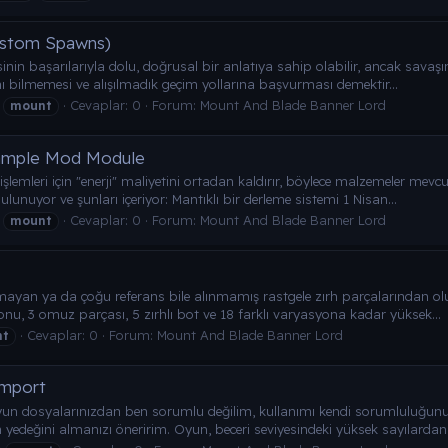
ustom Spawns)
inin başarılarıyla dolu, doğrusal bir anlatıya sahip olabilir, ancak savaşın
ı bilmemesi ve alışılmadık geçim yollarına başvurması demektir...
Cevaplar: 0
Forum:
Mount And Blade Banner Lord
mount
ample Mod Module
lemleri için "enerji" maliyetini ortadan kaldırır, böylece malzemeler mevcut
nuyor ve şunları içeriyor: Mantıklı bir derleme sistemi 1 Nisan...
Cevaplar: 0
Forum:
Mount And Blade Banner Lord
mount
mayan ya da çoğu referans bile alınmamış rastgele zırh parçalarından ol
yonu, 3 omuz parçası, 5 zırhlı bot ve 18 farklı varyasyona kadar yüksek...
Cevaplar: 0
Forum:
Mount And Blade Banner Lord
nt
Import
un dosyalarınızdan ben sorumlu değilim, kullanımı kendi sorumluluğu
değini almanızı öneririm. Oyun, beceri seviyesindeki yüksek sayılardan 