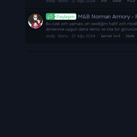
zody
Konu
27 Ağu 2024
and
blade
m&b
M&B Norman Armory - 
Paylaşım
Bu özel zırh yaması, en sevdiğim hafif zırh modl
dönemine uygun daha temiz ve ince bir görünüm el
zody
Konu
27 Ağu 2024
banner lord
blade