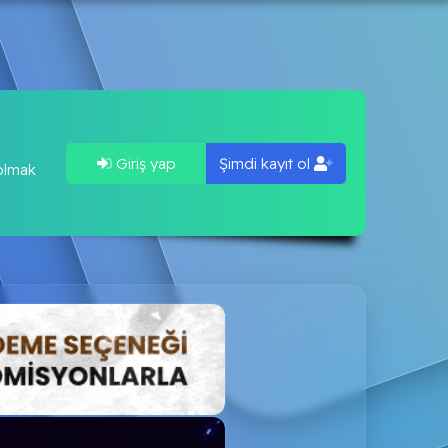
Giriş yap
Şimdi kayıt ol
 olmak