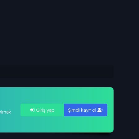
Giriş yap
Şimdi kayıt ol
 olmak