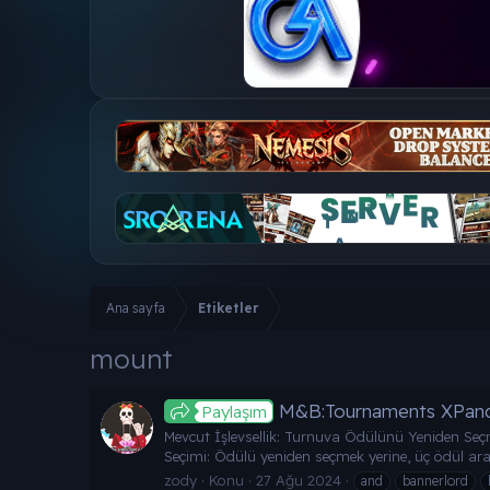
Ana sayfa
Etiketler
mount
M&B:Tournaments XPand
Paylaşım
Mevcut İşlevsellik: Turnuva Ödülünü Yeniden Seçme:
Seçimi: Ödülü yeniden seçmek yerine, üç ödül arası
zody
Konu
27 Ağu 2024
and
bannerlord