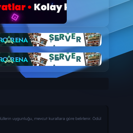
düllerin uygunluğu, mevcut kurallara göre belirlenir. Ödül