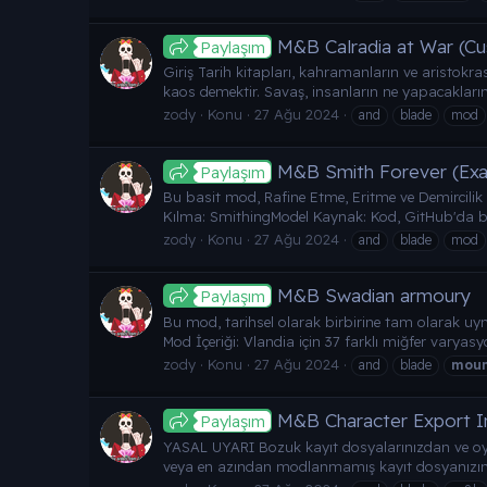
M&B Calradia at War (C
Paylaşım
Giriş Tarih kitapları, kahramanların ve aristokras
kaos demektir. Savaş, insanların ne yapacakların
zody
Konu
27 Ağu 2024
and
blade
mod
M&B Smith Forever (Ex
Paylaşım
Bu basit mod, Rafine Etme, Eritme ve Demircilik iş
Kılma: SmithingModel Kaynak: Kod, GitHub'da bulu
zody
Konu
27 Ağu 2024
and
blade
mod
M&B Swadian armoury
Paylaşım
Bu mod, tarihsel olarak birbirine tam olarak uy
Mod İçeriği: Vlandia için 37 farklı miğfer varyas
zody
Konu
27 Ağu 2024
and
blade
mou
M&B Character Export 
Paylaşım
YASAL UYARI Bozuk kayıt dosyalarınızdan ve oy
veya en azından modlanmamış kayıt dosyanızın ye