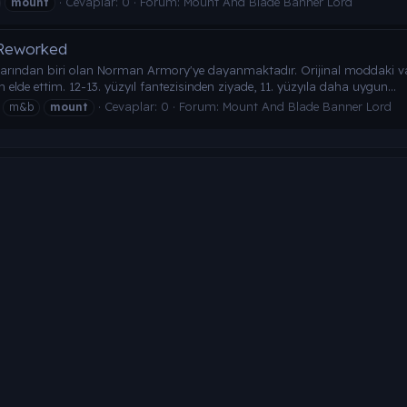
Cevaplar: 0
Forum:
Mount And Blade Banner Lord
mount
Reworked
arından biri olan Norman Armory'ye dayanmaktadır. Orijinal moddaki varlı
de ettim. 12-13. yüzyıl fantezisinden ziyade, 11. yüzyıla daha uygun...
Cevaplar: 0
Forum:
Mount And Blade Banner Lord
m&b
mount