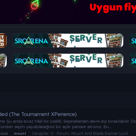
ed (The Tournament XPerience)
 Şu anda biraz hileli bir özellik. Seçeneklerden devre dışı bırakılabilir. Ö
ndan seçim yapabileceğiniz bir açılır pencere alırsınız. Bu...
Cevaplar: 0
Forum:
Mount And Blade Banner Lord
blade
mount