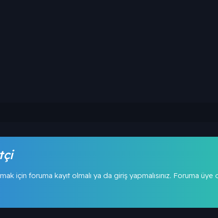
tçi
mak için foruma kayıt olmalı ya da giriş yapmalısınız. Foruma üye