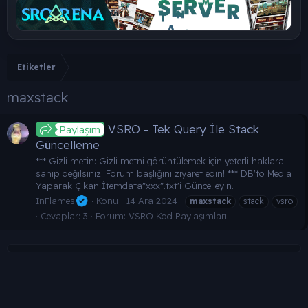
Etiketler
maxstack
VSRO - Tek Query İle Stack
Paylaşım
Güncelleme
*** Gizli metin: Gizli metni görüntülemek için yeterli haklara
sahip değilsiniz. Forum başlığını ziyaret edin! *** DB'to Media
Yaparak Çıkan İtemdata"xxx".txt'i Güncelleyin.
InFlames
Konu
14 Ara 2024
maxstack
stack
vsro
Cevaplar: 3
Forum:
VSRO Kod Paylaşımları