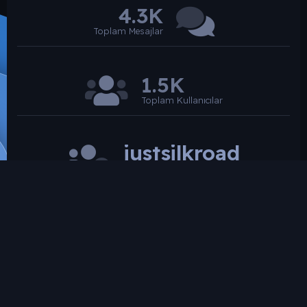
4.3K
Toplam Mesajlar
1.5K
Toplam Kullanıcılar
justsilkroad
Son üye
SROARENA'da paylaşılmış olan tüm paylaşımlardan
paylaşan üye sorumludur.
Hukuka ve mevzuata aykırı olduğunu düşündüğünüz