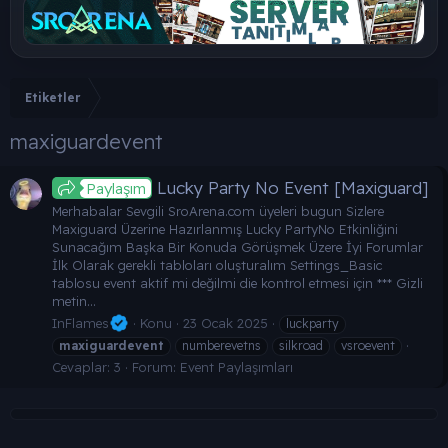
Etiketler
maxiguardevent
Lucky Party No Event [Maxiguard]
Paylaşım
Merhabalar Sevgili SroArena.com üyeleri bugun Sizlere
Maxiguard Üzerine Hazırlanmış Lucky PartyNo Etkinliğini
Sunacağım Başka Bir Konuda Görüşmek Üzere İyi Forumlar
İlk Olarak gerekli tabloları oluşturalım Settings_Basic
tablosu event aktif mi değilmi die kontrol etmesi için *** Gizli
metin...
InFlames
Konu
23 Ocak 2025
luckparty
maxiguardevent
numberevetns
silkroad
vsroevent
Cevaplar: 3
Forum:
Event Paylaşımları