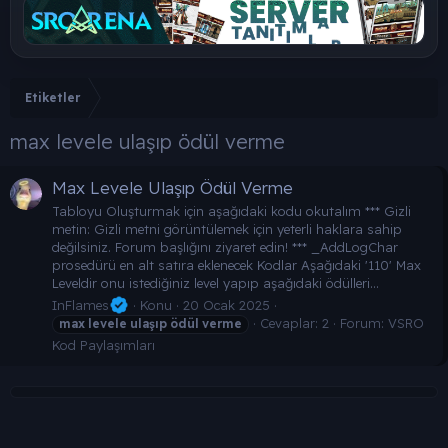
Etiketler
max levele ulaşıp ödül verme
Max Levele Ulaşıp Ödül Verme
Tabloyu Oluşturmak için aşağıdaki kodu okutalım *** Gizli
metin: Gizli metni görüntülemek için yeterli haklara sahip
değilsiniz. Forum başlığını ziyaret edin! *** _AddLogChar
prosedürü en alt satıra eklenecek Kodlar Aşağıdaki '110' Max
Leveldir onu istediğiniz level yapıp aşağıdaki ödülleri...
InFlames
Konu
20 Ocak 2025
Cevaplar: 2
Forum:
VSRO
max
levele
ulaşıp
ödül
verme
Kod Paylaşımları