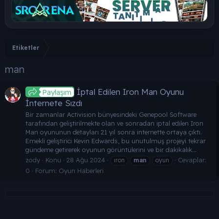
Etiketler
man
İptal Edilen Iron Man Oyunu
Paylaşım
İnternete Sızdı
Bir zamanlar Activision bünyesindeki Genepool Software
tarafından geliştirilmekte olan ve sonradan iptal edilen Iron
Man oyununun detayları 21 yıl sonra internette ortaya çıktı.
Emekli geliştirici Kevin Edwards, bu unutulmuş projeyi tekrar
gündeme getirerek oyunun görüntülerini ve bir dakikalık...
zody
Konu
28 Ağu 2024
Cevaplar:
ıron
man
oyun
0
Forum:
Oyun Haberleri