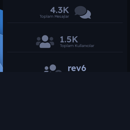
4.3K
Toplam Mesajlar
1.5K
Toplam Kullanıcılar
rev6
Son üye
SROARENA'da paylaşılmış olan tüm paylaşımlardan
paylaşan üye sorumludur.
Hukuka ve mevzuata aykırı olduğunu düşündüğünüz