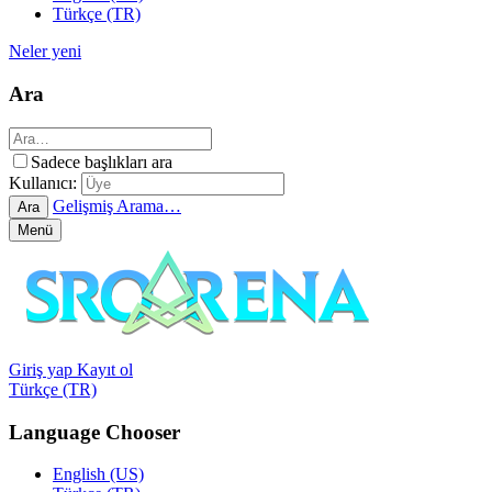
Türkçe (TR)
Neler yeni
Ara
Sadece başlıkları ara
Kullanıcı:
Gelişmiş Arama…
Ara
Menü
Giriş yap
Kayıt ol
Türkçe (TR)
Language Chooser
English (US)