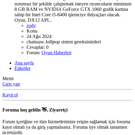
sorunsuz bir şekilde çalıştırmak isteyen oyuncuların minimum
8 GB RAM ve NVIDIA GeForce GTX 1060 grafik kartına
sahip bir Intel Core i5-8400 işlemciye ihtiyaçları olacak.
Oyun, DX12 API...
zody
Konu
24 Ağu 2024
chainsaw
lollipop
sistem gereksinimleri
Cevaplar: 0
Forum:
Oyun Haberleri
Ana sayfa
Etiketler
Menü
Giriş yap
Kayıt ol
Foruma hoş geldin 👋, Ziyaretçi
Forum içeriğine ve tüm hizmetlerimize erişim sağlamak için foruma
kayıt olmalı ya da giriş yapmalısınız. Foruma üye olmak tamamen
ücretsizdir.