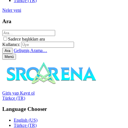
Türkçe (TR)
Neler yeni
Ara
Sadece başlıkları ara
Kullanıcı:
Gelişmiş Arama…
Ara
Menü
Giriş yap
Kayıt ol
Türkçe (TR)
Language Chooser
English (US)
Türkçe (TR)