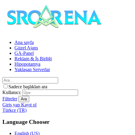
Ana sayfa
Güzel Ajans
GA-Panel
Reklam & İş Birliği
Hipopotamya
Yaklaşan Serverlar
Sadece başlıkları ara
Kullanıcı:
Filtreler
Ara
Giriş yap
Kayıt ol
Türkçe (TR)
Language Chooser
English (US)