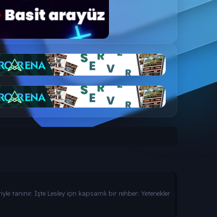
yle tanınır. İşte Lesley için kapsamlı bir rehber: Yetenekler