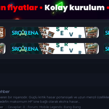
ehber
en bir nişancıdır. Güçlü kritik hasar potansiyeli ve uzun menzil özellikleri
, hedefin maksimum HP’sine bağlı olarak ekstra hasar...
Cevaplar: 0
Forum:
Mobile Legends: Bang Bang
ber