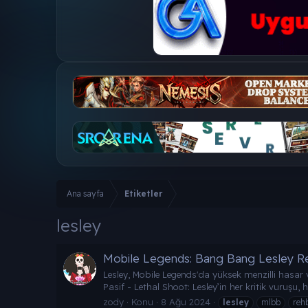
Ana sayfa
Etiketler
lesley
Mobile Legends: Bang Bang Lesley R
Lesley, Mobile Legends'da yüksek menzilli hasar ver
Pasif - Lethal Shoot: Lesley’in her kritik vuruşu
zody
Konu
8 Ağu 2024
lesley
mlbb
reh