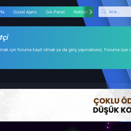
yfa
Güzel Ajans
GA-Panel
Reklam & İş Birliği
Hipo
tçi
mak için foruma kayıt olmalı ya da giriş yapmalısınız. Foruma üye