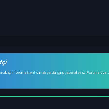
tçi
mak için foruma kayıt olmalı ya da giriş yapmalısınız. Foruma üye