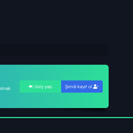
Giriş yap
Şimdi kayıt ol
 olmak