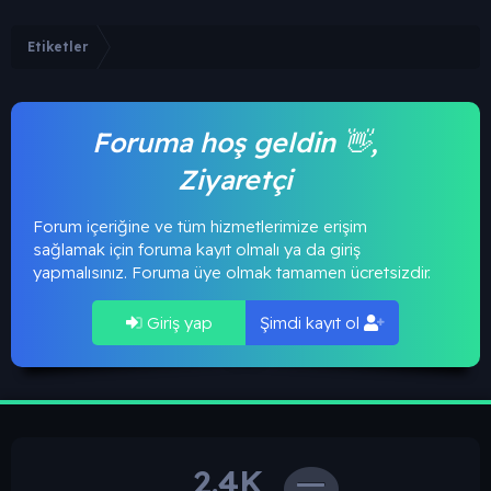
Etiketler
Foruma hoş geldin 👋,
Ziyaretçi
Forum içeriğine ve tüm hizmetlerimize erişim
sağlamak için foruma kayıt olmalı ya da giriş
yapmalısınız. Foruma üye olmak tamamen ücretsizdir.
Giriş yap
Şimdi kayıt ol
2.4K