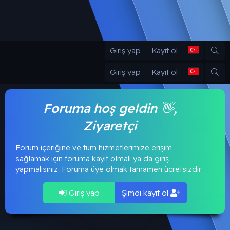
Giriş yap
Kayıt ol
Giriş yap
Kayıt ol
Foruma hoş geldin 👋,
Ziyaretçi
Forum içeriğine ve tüm hizmetlerimize erişim
sağlamak için foruma kayıt olmalı ya da giriş
yapmalısınız. Foruma üye olmak tamamen ücretsizdir.
Giriş yap
Şimdi kayıt ol