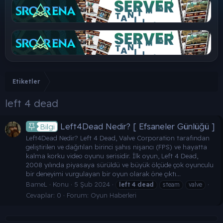
Etiketler
left 4 dead
Left4Dead Nedir? [ Efsaneler Günlüğü ]
Bilgi
Left4Dead Nedir? Left 4 Dead, Valve Corporation tarafından
geliştirilen ve dağıtılan birinci şahıs nişancı (FPS) ve hayatta
kalma korku video oyunu serisidir. İlk oyun, Left 4 Dead,
2008 yılında piyasaya sürüldü ve büyük ölçüde çok oyunculu
bir deneyimi vurgulayan bir oyun olarak öne çıktı...
BameL
Konu
5 Şub 2024
left
4
dead
steam
valve
Cevaplar: 0
Forum:
Oyun Haberleri