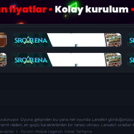
 bulunuyor. Oyuna gelişinden bu yana her oyunda Lancelot gördüğünü
mli nedeni, en güçlü karakterlerden bir tanesi olması. Lancelot sıradan b
evaplar: 1
Forum:
Mobile Legends Genel Tartışma