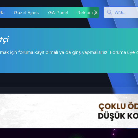
yfa
Güzel Ajans
GA-Panel
Reklam & İş Birliği
Hipo
tçi
mak için foruma kayıt olmalı ya da giriş yapmalısınız. Foruma üye