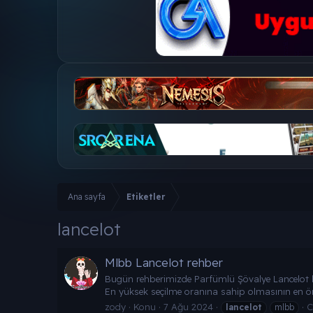
Ana sayfa
Etiketler
lancelot
Mlbb Lancelot rehber
Bugün rehberimizde Parfümlü Şövalye Lancelot
En yüksek seçilme oranına sahip olmasının en öne
zody
Konu
7 Ağu 2024
C
lancelot
mlbb