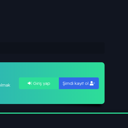
Giriş yap
Şimdi kayıt ol
 olmak