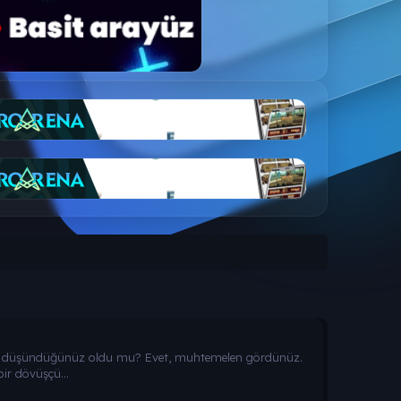
zü düşündüğünüz oldu mu? Evet, muhtemelen gördünüz.
ir dövüşçü...