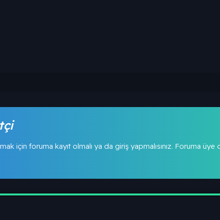
tçi
mak için foruma kayıt olmalı ya da giriş yapmalısınız. Foruma üye