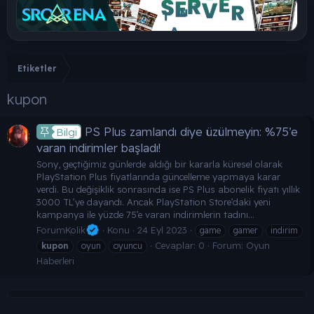
Etiketler
kupon
PS Plus zamlandı diye üzülmeyin: %75’e
Bilgi
varan indirimler başladı!
Sony, geçtiğimiz günlerde aldığı bir kararla küresel olarak
PlayStation Plus fiyatlarında güncelleme yapmaya karar
verdi. Bu değişiklik sonrasında ise PS Plus abonelik fiyatı yıllık
3000 TL’ye dayandı. Ancak PlayStation Store’daki yeni
kampanya ile yüzde 75’e varan indirimlerin tadını...
ForumKolik
Konu
24 Eyl 2023
game
gamer
indirim
Cevaplar: 0
Forum:
Oyun
kupon
oyun
oyuncu
Haberleri