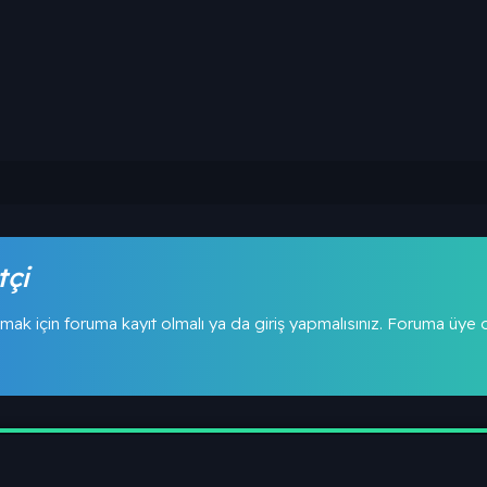
tçi
mak için foruma kayıt olmalı ya da giriş yapmalısınız. Foruma üye