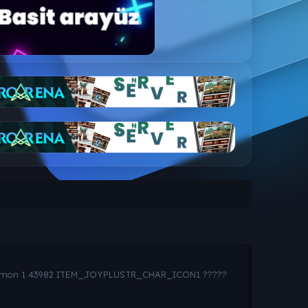
ObjCommon 1 43982 ITEM_JOYPLUSTR_CHAR_ICON1 ?????