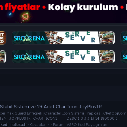
 Stabil Sistem ve 23 Adet Char Icon JoyPlusTR
eraber MaxiGuard Entegreli [Character Icon Sistemi] Yapıcaz. //Ref
M_JOYPLUSTR_CHAR_ICON1_TT_DESC 1 0 3 3 13 14 180000 3...
Cevaplar: 4
Forum:
VSRO Kod Paylaşımları
kod
silkroad