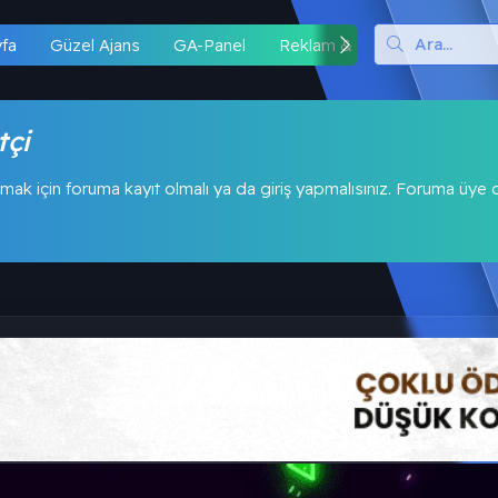
yfa
Güzel Ajans
GA-Panel
Reklam & İş Birliği
Hipo
tçi
mak için foruma kayıt olmalı ya da giriş yapmalısınız. Foruma üye