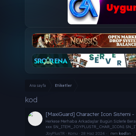
Ana sayfa
Etiketler
kod
[MaxiGuard] Character Icon Sistemi -
Herkese Merhaba Arkadaşlar Bugün Sizlerle B
xxx SN_ITEM_JOYPLUSTR_CHAR_ICON1 SN_ITE
JoyPlusTR
Konu
28 Haz 2024
item
kod
ları