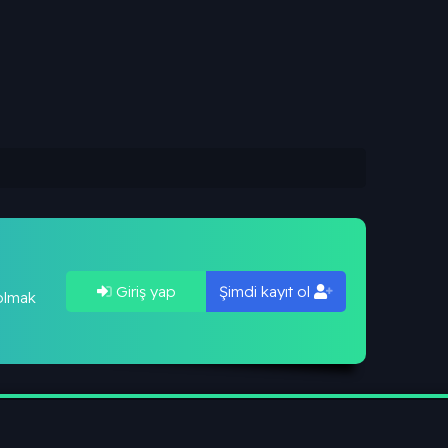
Giriş yap
Şimdi kayıt ol
 olmak