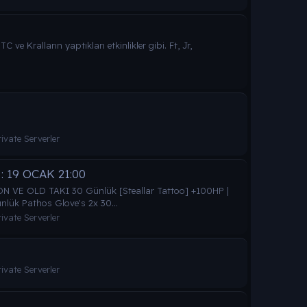
e Kralların yaptıkları etkinlikler gibi. Ft, Jr,
vate Serverler
: 19 OCAK 21:00
E OLD TAKI 30 Günlük [Steallar Tattoo] +100HP |
ük Pathos Glove's 2x 30...
vate Serverler
vate Serverler