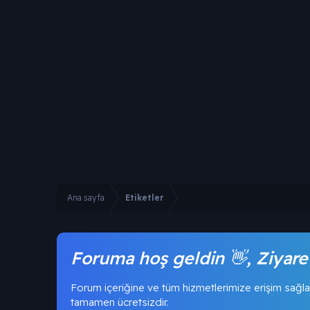
Ana sayfa
Etiketler
Foruma hoş geldin 👋, Ziyare
Forum içeriğine ve tüm hizmetlerimize erişim sağla
tamamen ücretsizdir.