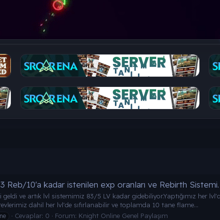
83 Reb/10'a kadar istenilen exp oranları ve Rebirth Sistemi.
geldi ve artık lvl sistemimiz 83/5 LV kadar gidebiliyor.Yaptığımız her lvl
lerimiz dahil her lvl'de sıfırlanabilir ve toplamda 10 tane flame...
Cevaplar: 0
Forum:
Knight Online Genel Paylaşım
ne