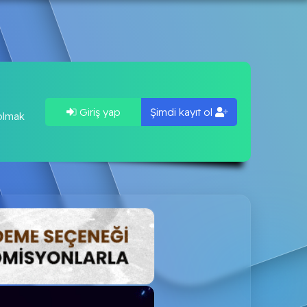
Giriş yap
Şimdi kayıt ol
 olmak