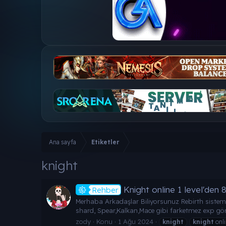
Ana sayfa
Etiketler
knight
Knight online 1 level'den 
Rehber
Merhaba Arkadaşlar Biliyorsunuz Rebirth sistemi 
shard, Spear,Kalkan,Mace gibi farketmez exp görev
zody
Konu
1 Ağu 2024
knight
knight
onli