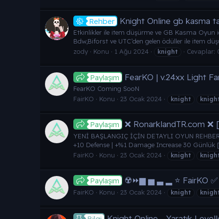
Knight Online gb kasma tak
Rehber
Etkinlikler ile item düşürme ve GB Kasma Oyun içi 
Bdw,Biforst ve UTC’den gelen ödüller ile item d
zody
Konu
1 Ağu 2024
Cevaplar: 
knight
FearKO | v.24xx Light F
Paylaşım
FearKO Coming SooN
FairKO
Konu
23 Ocak 2024
knight
knigh
❌ RonarklandTR.com ❌ 
Paylaşım
YENİ BAŞLANGIÇ İÇİN DETAYLI OYUN REHBERİ 
+10 Defense | +%1 Damage Increase 30 Günlük 
FairKO
Konu
23 Ocak 2024
knight
knigh
☢️⏩▆ ▅ ▃ ▂ ⭐ FairKO ✅
Paylaşım
FairKO
Konu
23 Ocak 2024
knight
knigh
Knight Online - Yaratık Levell
Bilgi