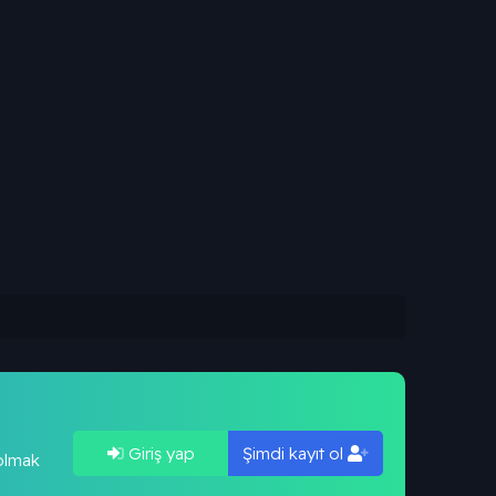
Giriş yap
Şimdi kayıt ol
 olmak