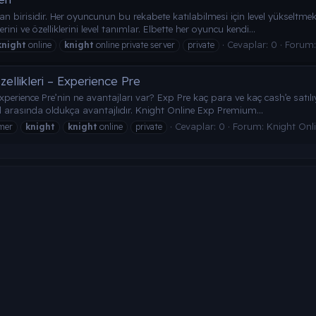
 birisidir. Her oyuncunun bu rekabete katılabilmesi için level yükseltme
rini ve özelliklerini level tanımlar. Elbette her oyuncu kendi...
Cevaplar: 0
Forum
knight
online
knight
online private server
private
ellikleri – Experience Pre
xperience Pre’nin ne avantajları var? Exp Pre kaç para ve kaç cash’e satılı
vel arasında oldukça avantajlıdır. Knight Online Exp Premium...
Cevaplar: 0
Forum:
Knight Onl
mer
knight
knight
online
private