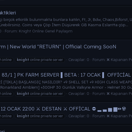
tikleri
birçok etkinlik bulunmakta bunlara katılın, Ft, Jr, Bdw, Chaos,Biforst, UTC v
üşürebilirsiniz. Coins veya Çöp İtem Düşürerek GB Kasma Eslantta çöp...
0
Forum:
Knight Online Genel Paylaşım
arm | New World "RETURN" | Official: Coming SooN
Cevaplar: 0
Forum:
❌ Kapanan Pri
t
online
knight
online private server
[ 83/1 ] PK FARM SERVER ▌BETA : 17 OCAK ▌ OFFİCİAL 
[TIKLA] BAŞLANGIÇ NASILDIR? +9 SHELL SET +9 HIGH CLASS WEAPON V
[Ronarkland Amblem] +300HP 30 Günlük Valkyrie Armor - Helmet 30 Günl
Cevaplar: 0
Forum:
❌ Kapanan Pri
t
online
knight
online private server
 12 OCAK 22:00 ⚔️ DESTAN ⚔️ OFFİCAL ⛔ ▂ ▃ ▅ ▆⏩☢️
Cevaplar: 0
Forum:
❌ Kapanan Pri
t
online
knight
online private server
eri