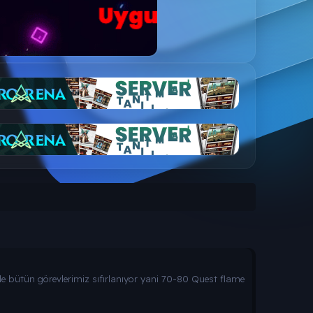
'de bütün görevlerimiz sıfırlanıyor yani 70-80 Quest flame