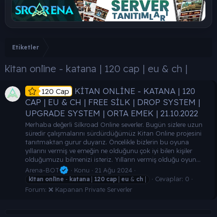
Etiketler
ki̇tan onli̇ne - katana | 120 cap | eu & ch |
KİTAN ONLİNE - KATANA | 120
120 Cap
CAP | EU & CH | FREE SİLK | DROP SYSTEM |
UPGRADE SYSTEM | ORTA EMEK | 21.10.2022
Merhaba değerli Silkroad Online severler. Bugün sizlere uzun
süredir çalışmalarını sürdürdüğümüz Kitan Online projesini
tanıtmaktan gurur duyarız. Öncelikle bizlerin bu oyuna
yıllarını vermiş ve emeğin ne olduğunu çok iyi bilen kişiler
olduğumuzu bilmenizi isteriz. Yılların vermiş olduğu oyun...
Arena-BOT
Konu
21 Ağu 2024
Cevaplar: 0
ki̇tan
onli̇ne
-
katana
|
120
cap
|
eu
&
ch
|
Forum:
❌ Kapanan Private Serverler