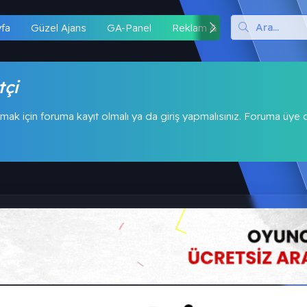
yfa
Güzel Ajans
GA-Panel
Reklam & İş Birliği
Hipo
tçi
mak için foruma kayıt olmalı ya da giriş yapmalısınız. Foruma üye