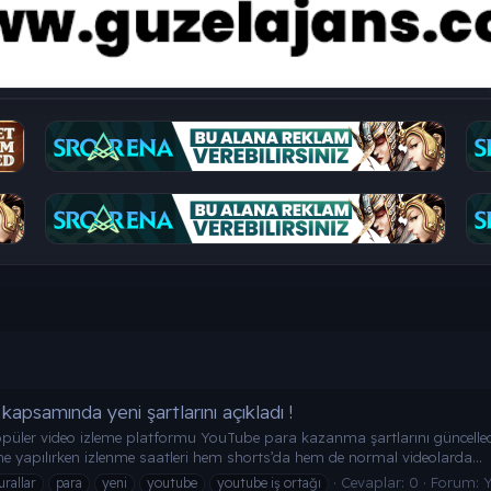
apsamında yeni şartlarını açıkladı !
püler video izleme platformu YouTube para kazanma şartlarını güncelledi
rme yapılırken izlenme saatleri hem shorts’da hem de normal videolarda...
Cevaplar: 0
Forum:
urallar
para
yeni
youtube
youtube iş ortağı