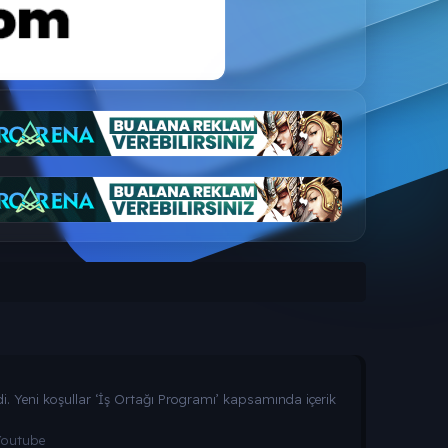
. Yeni koşullar ‘İş Ortağı Programı’ kapsamında içerik
Youtube