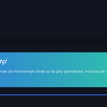
tçi
mak için foruma kayıt olmalı ya da giriş yapmalısınız. Foruma üye