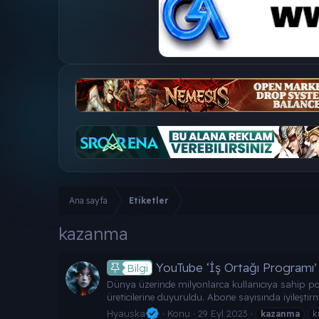
Ana sayfa
Etiketler
kazanma
YouTube ‘İş Ortağı Programı’ k
Bilgi
Dünya üzerinde milyonlarca kullanıcıya sahip po
üreticilerine duyuruldu. Abone sayısında iyileşti
Hyauska
Konu
29 Eyl 2023
kazanma
k