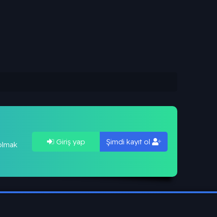
Giriş yap
Şimdi kayıt ol
 olmak